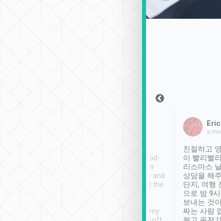
Sean Lee
Jack Ng
Eric
Dec 30th, 2018
a week ago
a mo
ooking to Lavender
Tripool provides great
친절하고 영
- taichung.
service, vehicles in good-
이 빨리빨리
nous area with
condition and the driver
리스마스 
ny public transport.
service was awesome and
상담을 해주
er was so helpful
thoughtful. Driver went the
단지, 여행
ty ( telling us
extra mile on my last
으로 밤 9
ther places of
booking to confirm if I
보내는 것이
t not known to
have safely arrived at my
짜는 사람 
 so definitely more
destination after drop-off.
웠고 운전기