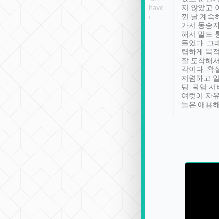
se” feels). Really
Definitely something I have
지 않았고 
t. No delay in
not seen elsewhere 👍
낀 날 계속
and had a lovely
가서 동승자
up to lavender
해서 말도 
 Thank you tripool!
들었다. 그
렴하게 목
잘 도착해서
각이다. 확
저렴하고 일
딩. 픽업 
여럿이 자
들은 애용해