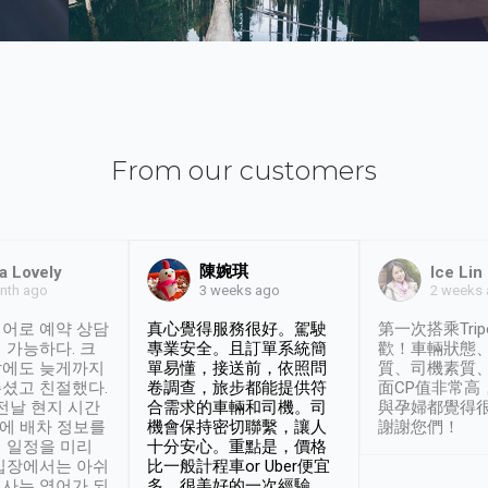
From our customers
陳婉琪
a Lovely
Ice Lin
nth ago
2 weeks
3 weeks ago
어로 예약 상담
真心覺得服務很好。駕駛
第一次搭乘Trip
 가능하다. 크
專業安全。且訂單系統簡
歡！車輛狀態
날에도 늦게까지
單易懂，接送前，依照問
質、司機素質
셨고 친절했다.
卷調查，旅步都能提供符
面CP值非常高
 전날 현지 시간
合需求的車輛和司機。司
與孕婦都覺得
시에 배차 정보를
機會保持密切聯繫，讓人
謝謝您們！
 일정을 미리
十分安心。重點是，價格
입장에서는 아쉬
比一般計程車or Uber便宜
사는 영어가 되
多。很美好的一次經驗