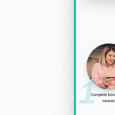
1
Complete book
miniute