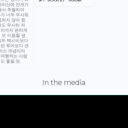
아리산에 안개가
해서 추월하며
가 너무 무서워
통하지 않아 힘
래도 무사히 저
적지까지 편하게
 또 이용할 생
실히 택시비보다
반 투어보다 샌
서비스 개념이라
유여행하는 사람
도 좋을 듯.
In the media