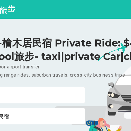
檜木居民宿 Private Ride: $
ool旅步- taxi|private Car|c
or airport transfer
g range rides, suburban travels, cross-city business trips
民宿