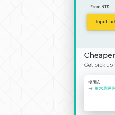
From NT$
Input ad
Cheaper 
Get pick up
桃園市
檜木居民