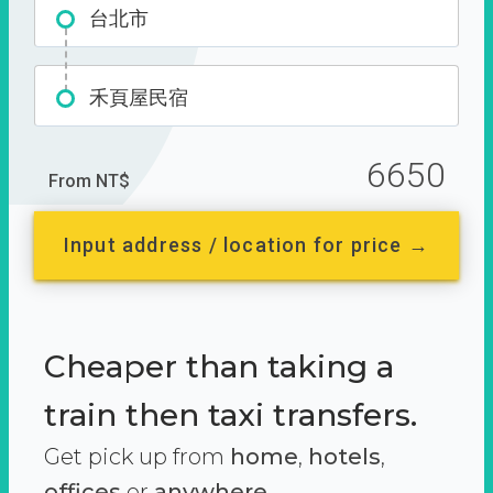
台北市
禾頁屋民宿
6650
From NT$
Input address / location for price →
Cheaper than taking a
train then taxi transfers.
Get pick up from
home
,
hotels
,
offices
or
anywhere.