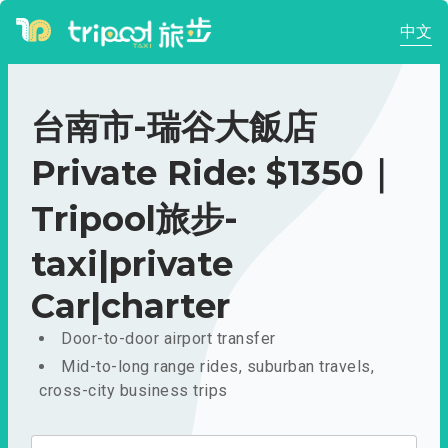
中文
台南市-瑞谷大飯店
Private Ride: $1350｜
Tripool旅步-
taxi|private
Car|charter
Door-to-door airport transfer
Mid-to-long range rides, suburban travels,
cross-city business trips