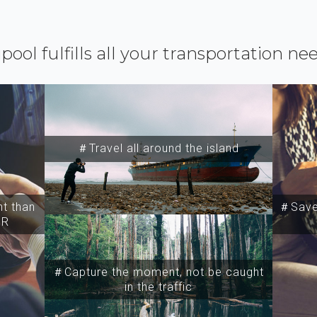
ipool fulfills all your transportation ne
＃Travel all around the island
t than
＃Save 
SR
＃Capture the moment, not be caught
in the traffic