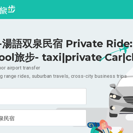
湯語双泉民宿 Private Ride: 
ool旅步- taxi|private Car|c
or airport transfer
g range rides, suburban travels, cross-city business trips
泉民宿