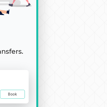
ansfers.
Book