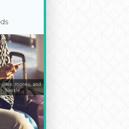
eds
time, money, and
hassle