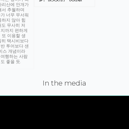
아리산에 안개가
해서 추월하며
가 너무 무서워
통하지 않아 힘
래도 무사히 저
적지까지 편하게
 또 이용할 생
실히 택시비보다
반 투어보다 샌
서비스 개념이라
유여행하는 사람
도 좋을 듯.
In the media