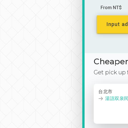
From NT$
Input ad
Cheaper 
Get pick up
台北市
湯語双泉