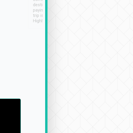
destination details and
paying online prior to the
trip is very convenient.
Highly recommended