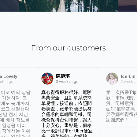
From our customers
陳婉琪
a Lovely
Ice Lin
nth ago
2 weeks
3 weeks ago
어로 예약 상담
真心覺得服務很好。駕駛
第一次搭乘Trip
 가능하다. 크
專業安全。且訂單系統簡
歡！車輛狀態
날에도 늦게까지
單易懂，接送前，依照問
質、司機素質
셨고 친절했다.
卷調查，旅步都能提供符
面CP值非常高
 전날 현지 시간
合需求的車輛和司機。司
與孕婦都覺得
시에 배차 정보를
機會保持密切聯繫，讓人
謝謝您們！
 일정을 미리
十分安心。重點是，價格
입장에서는 아쉬
比一般計程車or Uber便宜
사는 영어가 되
多。很美好的一次經驗