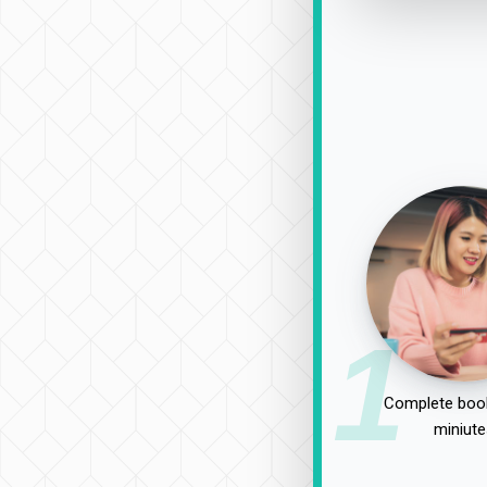
1
Complete book
miniute