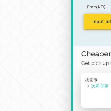
From NT$
Input ad
Cheaper 
Get pick up
桃園市
次歸‧回家