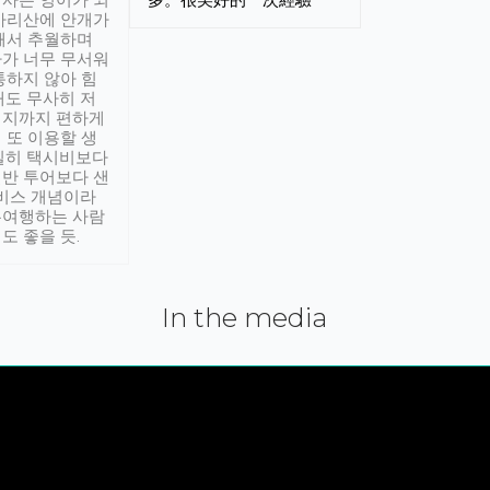
사는 영어가 되
多。很美好的一次經驗
아리산에 안개가
해서 추월하며
가 너무 무서워
통하지 않아 힘
래도 무사히 저
적지까지 편하게
 또 이용할 생
실히 택시비보다
반 투어보다 샌
서비스 개념이라
유여행하는 사람
도 좋을 듯.
In the media