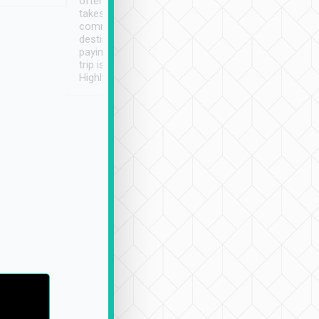
often limited English it
潔, 沒有煙味, 車
takes the difficulty out of
定
communicating the
destination details and
paying online prior to the
trip is very convenient.
Highly recommended