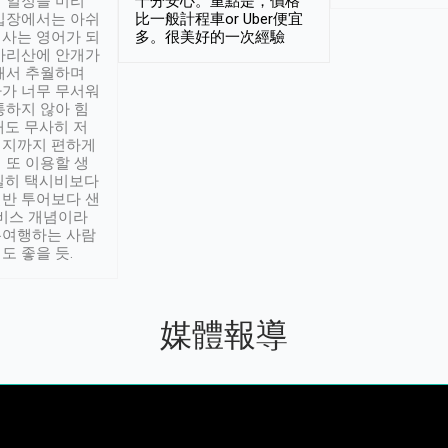
 일정을 미리
十分安心。重點是，價格
입장에서는 아쉬
比一般計程車or Uber便宜
사는 영어가 되
多。很美好的一次經驗
아리산에 안개가
해서 추월하며
가 너무 무서워
통하지 않아 힘
래도 무사히 저
적지까지 편하게
 또 이용할 생
실히 택시비보다
반 투어보다 샌
서비스 개념이라
유여행하는 사람
도 좋을 듯.
媒體報導