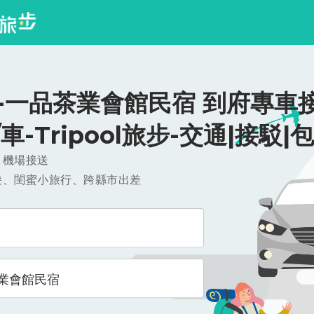
-一品茶業會館民宿 到府專車接
0/車-Tripool旅步-交通|接駁|
，機場接送
遊、閨蜜小旅行、跨縣市出差
業會館民宿