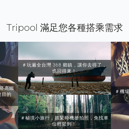
Tripool 滿足您各種搭乘需求
＃玩遍全台灣 368 鄉鎮，讓你去得了，
也回得來！
搭高鐵
＃機
達目的
＃秘境小旅行，抓緊時機搶拍照，免找車
位輕鬆到！