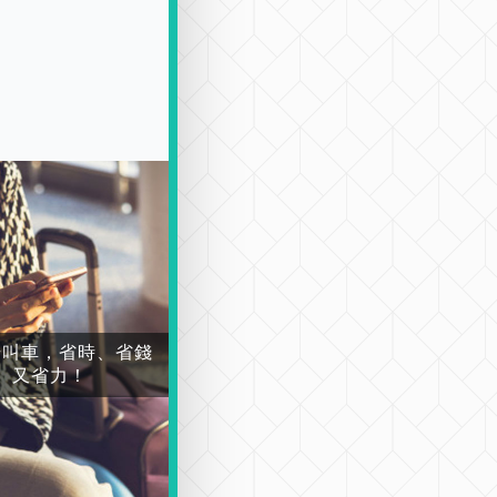
場叫車，省時、省錢
又省力！