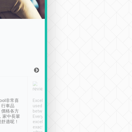
Joy Marsh
Benny Lau
1月12日
1 個月前
ool非常喜
Excellent service. We have
清境入住1晚, 由
、行車品
used Tripool to travel
清境, 都是乘坐由 Tri
、價格各方
between cities in Taiwan.
安排的車子, 接送都
，家中長輩
Every driver has been
去程司機早10分鐘到
很舒適呢！
excellent and arrives
程時遇上道路阻塞, 
exactly on time. As there is
鐘到達(可以接受),