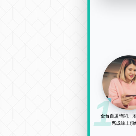
1
全台自選時間、地
完成線上預