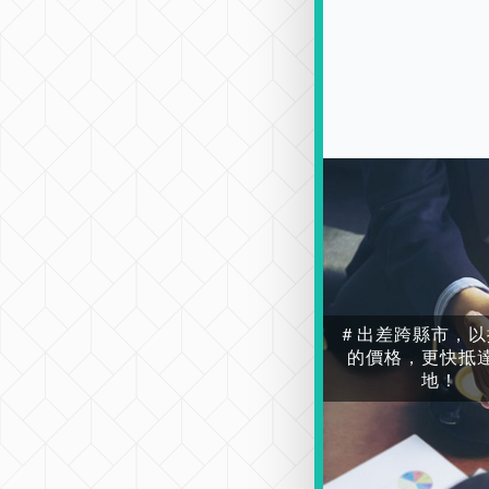
＃出差跨縣市，以
的價格，更快抵
地！