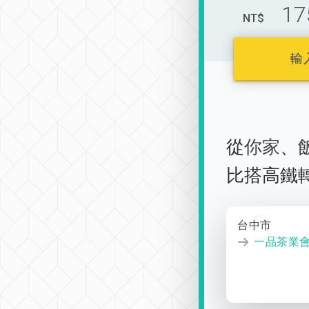
17
NT$
輸
從
你家
、
比搭高鐵
台中市
一品茶業