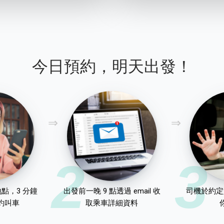
今日預約，明天出發！
2
3
點，3 分鐘
出發前一晚 9 點透過 email 收
司機於約定
約叫車
取乘車詳細資料