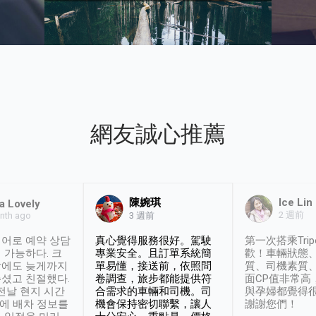
網友誠心推薦
陳婉琪
Ice Lin
a Lovely
2 週前
nth ago
3 週前
어로 예약 상담
真心覺得服務很好。駕駛
第一次搭乘Trip
 가능하다. 크
專業安全。且訂單系統簡
歡！車輛狀態
날에도 늦게까지
單易懂，接送前，依照問
質、司機素質
셨고 친절했다.
卷調查，旅步都能提供符
面CP值非常高
 전날 현지 시간
合需求的車輛和司機。司
與孕婦都覺得
시에 배차 정보를
機會保持密切聯繫，讓人
謝謝您們！