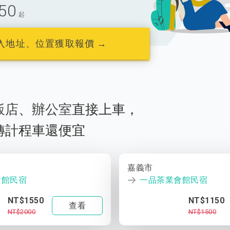
50
起
入地址、位置獲取報價 →
飯店
、
辦公室
直接上車，
轉計程車還便宜
嘉義市
會館民宿
一品茶業會館民宿
NT$1550
NT$1150
查看
NT$2000
NT$1500