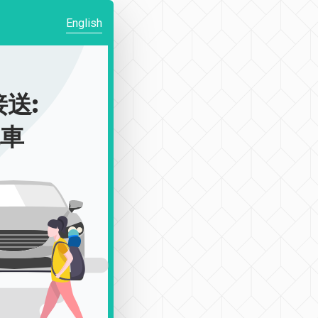
English
送:
包車