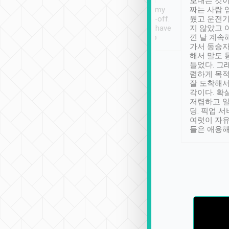
ther places of
booking to confirm if I
보내는 것이
t not known to
have safely arrived at my
짜는 사람 
 so definitely more
destination after drop-off.
웠고 운전기
se” feels). Really
Definitely something I have
지 않았고 
t. No delay in
not seen elsewhere 👍
낀 날 계속
and had a lovely
가서 동승자
up to lavender
해서 말도 
 Thank you tripool!
들었다. 그
렴하게 목
잘 도착해서
각이다. 확
저렴하고 일
딩. 픽업 
여럿이 자
들은 애용해