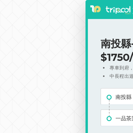
南投縣
$175
專車到府
中長程出
南投縣
一品茶