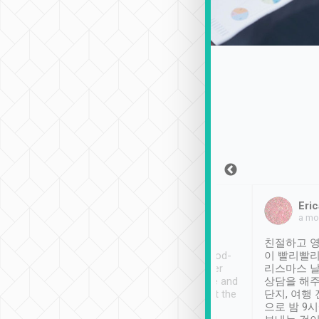
Sean Lee
Jack Ng
Eric
2018年12月30日
1個月前
a mo
ooking to Lavender
Tripool provides great
친절하고 영
- taichung.
service, vehicles in good-
이 빨리빨리
nous area with
condition and the driver
리스마스 
ny public transport.
service was awesome and
상담을 해주
er was so helpful
thoughtful. Driver went the
단지, 여행
ty ( telling us
extra mile on my last
으로 밤 9