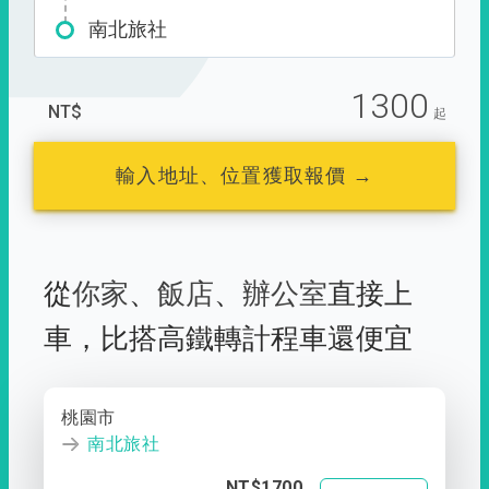
南北旅社
1300
NT$
起
輸入地址、位置獲取報價 →
從
你家
、
飯店
、
辦公室
直接上
車，
比搭高鐵轉計程車還便宜
桃園市
南北旅社
NT$1700