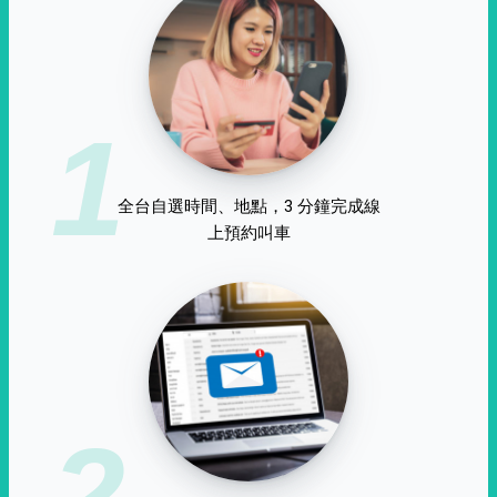
1
全台自選時間、地點，3 分鐘完成線
上預約叫車
2