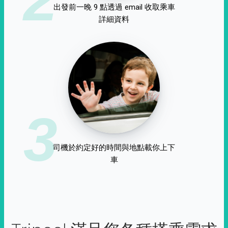
出發前一晚 9 點透過 email 收取乘車
詳細資料
3
司機於約定好的時間與地點載你上下
車