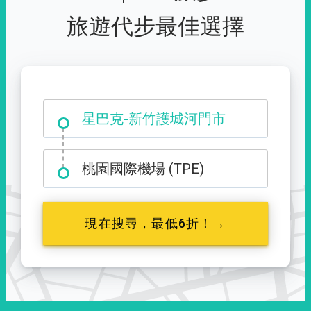
旅遊代步最佳選擇
大霸尖山登山口
星巴克-新竹護城河門市
桃園國際機場 (TPE)
現在搜尋，最低6折！→