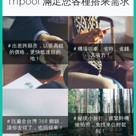
Tripool 滿足您各種搭乘需求
＃出差跨縣市，以搭高鐵
＃機場叫車，省時、省錢
的價格，更快抵達目的
又省力！
地！
＃秘境小旅行，抓緊時機
＃玩遍全台灣 368 鄉鎮，
搶拍照，免找車位輕鬆
讓你去得了，也回得來！
到！