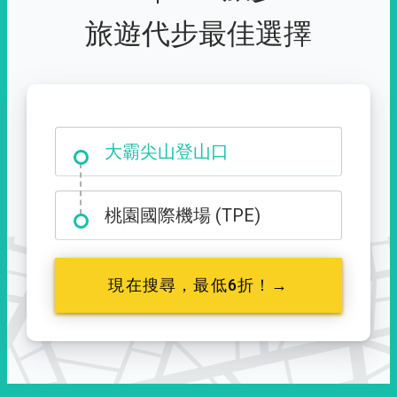
旅遊代步最佳選擇
大霸尖山登山口
桃園國際機場 (TPE)
現在搜尋，最低6折！→