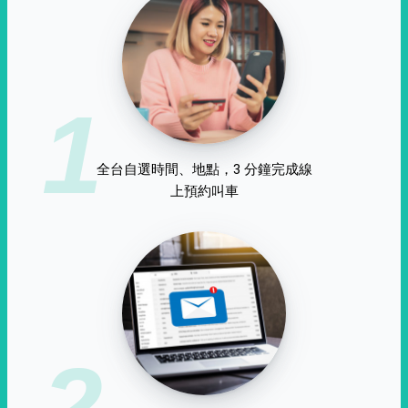
1
全台自選時間、地點，3 分鐘完成線
上預約叫車
2