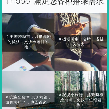
Tripool 滿足您各種搭乘需求
＃出差跨縣市，以搭高鐵
＃機場叫車，省時、省錢
的價格，更快抵達目的
又省力！
地！
＃秘境小旅行，抓緊時機
＃玩遍全台灣 368 鄉鎮，
搶拍照，免找車位輕鬆
讓你去得了，也回得來！
到！