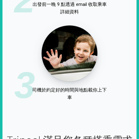
出發前一晚 9 點透過 email 收取乘車
詳細資料
3
司機於約定好的時間與地點載你上下
車