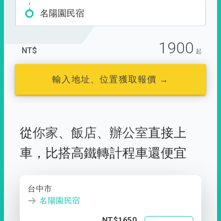
名陽園民宿
1900
NT$
起
輸入地址、位置獲取報價 →
從
你家
、
飯店
、
辦公室
直接上
車，
比搭高鐵轉計程車還便宜
台中市
名陽園民宿
NT$1650