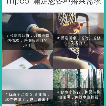
Tripool 滿足您各種搭乘需求
＃出差跨縣市，以搭高鐵
＃機場叫車，省時、省錢
的價格，更快抵達目的
又省力！
地！
＃秘境小旅行，抓緊時機
＃玩遍全台灣 368 鄉鎮，
搶拍照，免找車位輕鬆
讓你去得了，也回得來！
到！