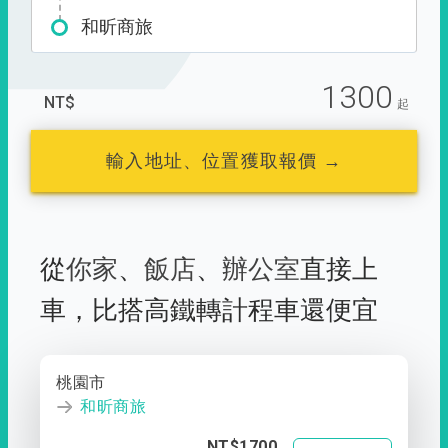
和昕商旅
1300
NT$
起
輸入地址、位置獲取報價 →
從
你家
、
飯店
、
辦公室
直接上
車，
比搭高鐵轉計程車還便宜
桃園市
和昕商旅
NT$1700