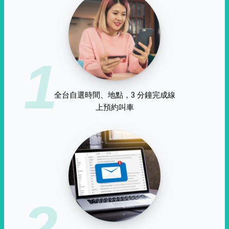
1
全台自選時間、地點，3 分鐘完成線
上預約叫車
2