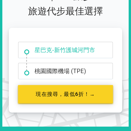
旅遊代步最佳選擇
大霸尖山登山口
星巴克-新竹護城河門市
桃園國際機場 (TPE)
現在搜尋，最低6折！→