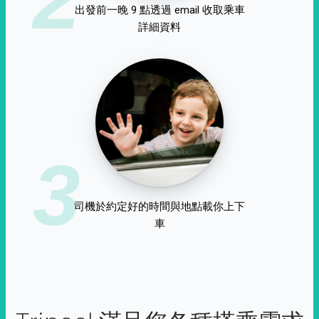
出發前一晚 9 點透過 email 收取乘車
詳細資料
3
司機於約定好的時間與地點載你上下
車