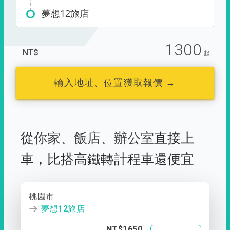
夢想12旅店
1300
NT$
起
輸入地址、位置獲取報價 →
從
你家
、
飯店
、
辦公室
直接上
車，
比搭高鐵轉計程車還便宜
桃園市
夢想12旅店
NT$1650