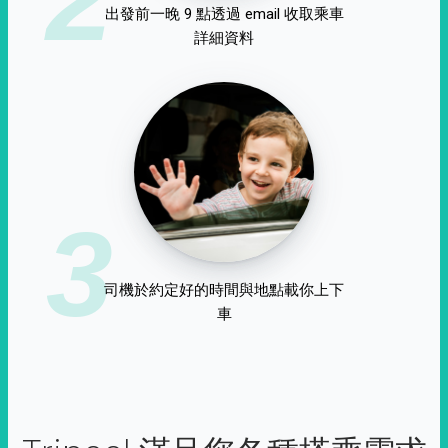
出發前一晚 9 點透過 email 收取乘車
詳細資料
3
司機於約定好的時間與地點載你上下
車