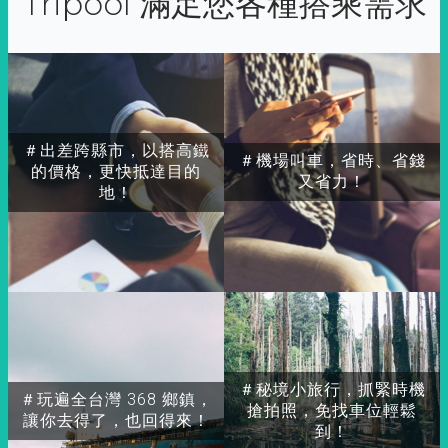
Tripool 滿足您各種搭乘需求
＃出差跨縣市，以搭高鐵
＃機場叫車，省時、省錢
的價格，更快抵達目的
又省力！
地！
＃秘境小旅行，抓緊時機
＃玩遍全台灣 368 鄉鎮，
搶拍照，免找車位輕鬆
讓你去得了，也回得來！
到！