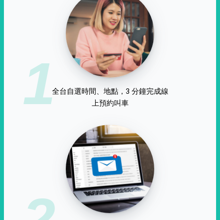
1
全台自選時間、地點，3 分鐘完成線
上預約叫車
2