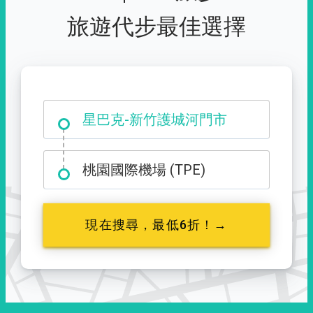
旅遊代步最佳選擇
大霸尖山登山口
星巴克-新竹護城河門市
桃園國際機場 (TPE)
現在搜尋，最低6折！→