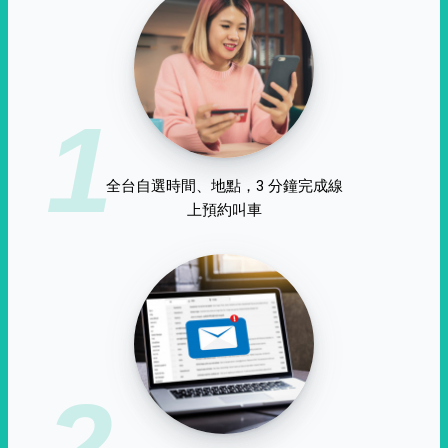
1
全台自選時間、地點，3 分鐘完成線
上預約叫車
2