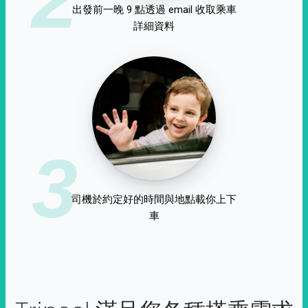
出發前一晚 9 點透過 email 收取乘車
詳細資料
3
司機於約定好的時間與地點載你上下
車