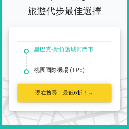
旅遊代步最佳選擇
大霸尖山登山口
星巴克-新竹護城河門市
桃園國際機場 (TPE)
現在搜尋，最低6折！→