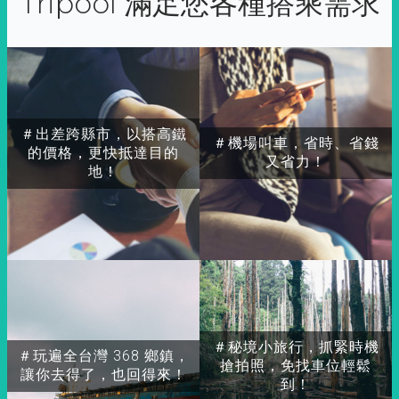
Tripool 滿足您各種搭乘需求
＃出差跨縣市，以搭高鐵
＃機場叫車，省時、省錢
的價格，更快抵達目的
又省力！
地！
＃秘境小旅行，抓緊時機
＃玩遍全台灣 368 鄉鎮，
搶拍照，免找車位輕鬆
讓你去得了，也回得來！
到！