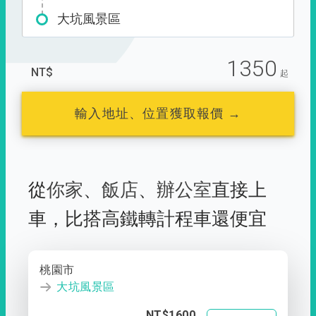
大坑風景區
1350
NT$
起
輸入地址、位置獲取報價 →
從
你家
、
飯店
、
辦公室
直接上
車，
比搭高鐵轉計程車還便宜
桃園市
大坑風景區
NT$1600