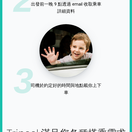
出發前一晚 9 點透過 email 收取乘車
詳細資料
3
司機於約定好的時間與地點載你上下
車