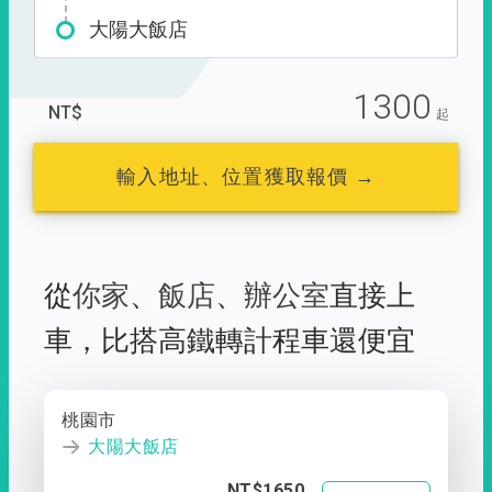
大陽大飯店
1300
NT$
起
輸入地址、位置獲取報價 →
從
你家
、
飯店
、
辦公室
直接上
車，
比搭高鐵轉計程車還便宜
桃園市
大陽大飯店
NT$1650