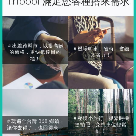
Tripool 滿足您各種搭乘需求
＃出差跨縣市，以搭高鐵
＃機場叫車，省時、省錢
的價格，更快抵達目的
又省力！
地！
＃秘境小旅行，抓緊時機
＃玩遍全台灣 368 鄉鎮，
搶拍照，免找車位輕鬆
讓你去得了，也回得來！
到！