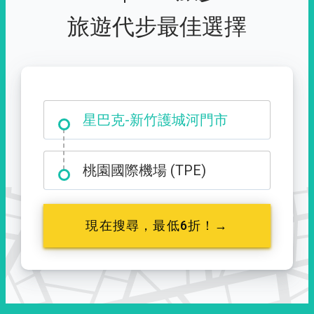
旅遊代步最佳選擇
大霸尖山登山口
桃園國際機場 (TPE)
現在搜尋，最低6折！→