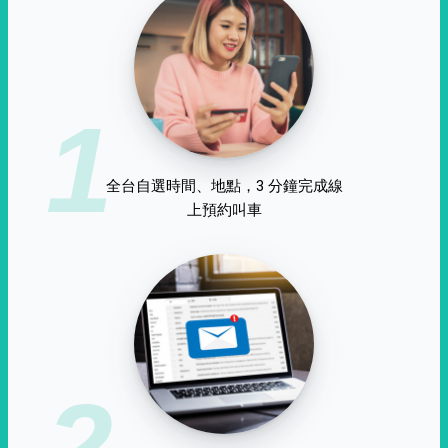
1
全台自選時間、地點，3 分鐘完成線
上預約叫車
2