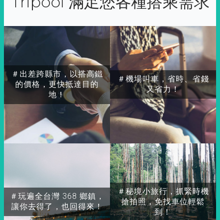
Tripool 滿足您各種搭乘需求
＃出差跨縣市，以搭高鐵
＃機場叫車，省時、省錢
的價格，更快抵達目的
又省力！
地！
＃秘境小旅行，抓緊時機
＃玩遍全台灣 368 鄉鎮，
搶拍照，免找車位輕鬆
讓你去得了，也回得來！
到！