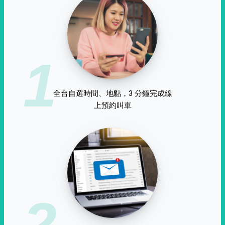
1
全台自選時間、地點，3 分鐘完成線
上預約叫車
2