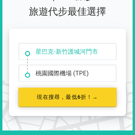
旅遊代步最佳選擇
大霸尖山登山口
星巴克-新竹護城河門市
桃園國際機場 (TPE)
現在搜尋，最低6折！→