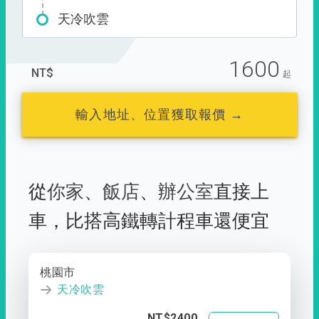
天冷吹雲
1600
NT$
起
輸入地址、位置獲取報價 →
從
你家
、
飯店
、
辦公室
直接上
車，
比搭高鐵轉計程車還便宜
桃園市
天冷吹雲
NT$2400