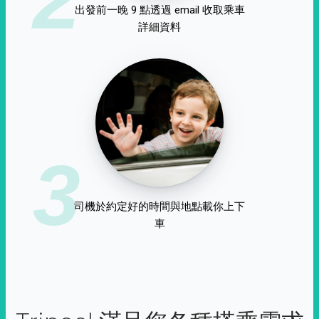
出發前一晚 9 點透過 email 收取乘車
詳細資料
3
司機於約定好的時間與地點載你上下
車