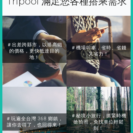
Tripool 滿足您各種搭乘需求
＃出差跨縣市，以搭高鐵
＃機場叫車，省時、省錢
的價格，更快抵達目的
又省力！
地！
＃秘境小旅行，抓緊時機
＃玩遍全台灣 368 鄉鎮，
搶拍照，免找車位輕鬆
讓你去得了，也回得來！
到！