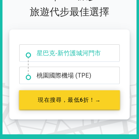
旅遊代步最佳選擇
大霸尖山登山口
星巴克-新竹護城河門市
桃園國際機場 (TPE)
現在搜尋，最低6折！→