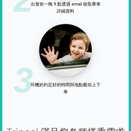
出發前一晚 9 點透過 email 收取乘車
詳細資料
3
司機於約定好的時間與地點載你上下
車