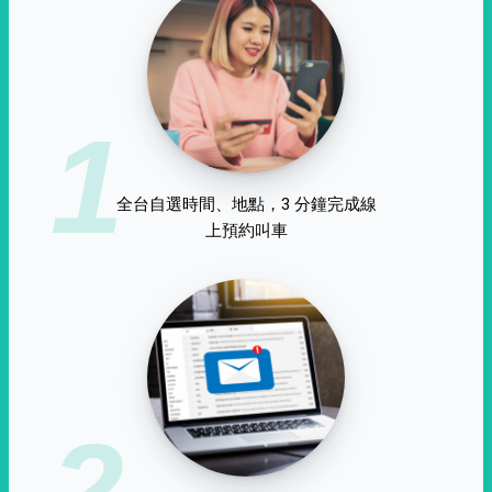
1
全台自選時間、地點，3 分鐘完成線
上預約叫車
2