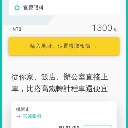
宮原眼科
1300
NT$
起
輸入地址、位置獲取報價 →
從
你家
、
飯店
、
辦公室
直接上
車，
比搭高鐵轉計程車還便宜
桃園市
宮原眼科
NT$1700