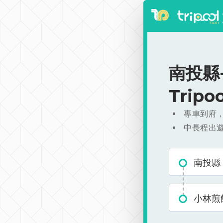
南投縣-
Trip
專車到府
中長程出
南投縣
小林煎