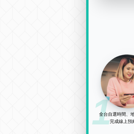
1
全台自選時間、地
完成線上預