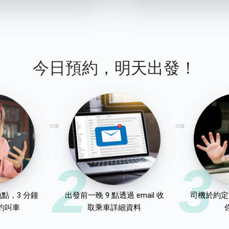
今日預約，明天出發！
2
3
點，3 分鐘
出發前一晚 9 點透過 email 收
司機於約定
約叫車
取乘車詳細資料