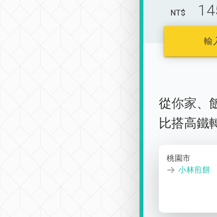
14
NT$
輸
從
你家
、
比搭高鐵
桃園市
小林煎餅