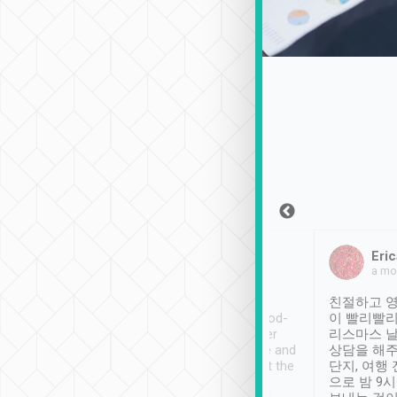
Sean Lee
Jack Ng
Eric
2018年12月30日
1個月前
a mo
ooking to Lavender
Tripool provides great
친절하고 영
- taichung.
service, vehicles in good-
이 빨리빨리
nous area with
condition and the driver
리스마스 
ny public transport.
service was awesome and
상담을 해주
er was so helpful
thoughtful. Driver went the
단지, 여행
ty ( telling us
extra mile on my last
으로 밤 9