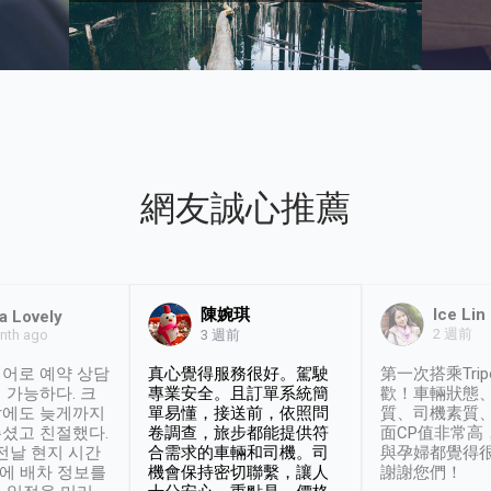
網友誠心推薦
陳婉琪
Ice Lin
a Lovely
2 週前
nth ago
3 週前
어로 예약 상담
真心覺得服務很好。駕駛
第一次搭乘Trip
 가능하다. 크
專業安全。且訂單系統簡
歡！車輛狀態
날에도 늦게까지
單易懂，接送前，依照問
質、司機素質
셨고 친절했다.
卷調查，旅步都能提供符
面CP值非常高
 전날 현지 시간
合需求的車輛和司機。司
與孕婦都覺得
시에 배차 정보를
機會保持密切聯繫，讓人
謝謝您們！