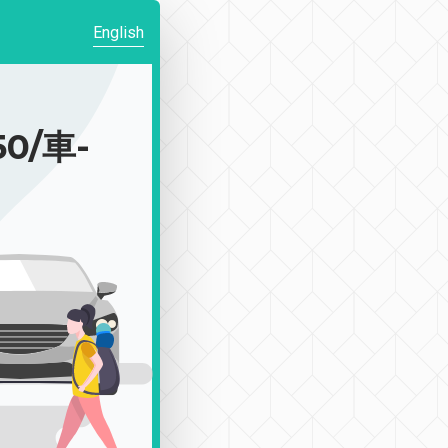
English
0/車-