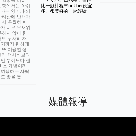
 일정을 미리
十分安心。重點是，價格
입장에서는 아쉬
比一般計程車or Uber便宜
사는 영어가 되
多。很美好的一次經驗
아리산에 안개가
해서 추월하며
가 너무 무서워
통하지 않아 힘
래도 무사히 저
적지까지 편하게
 또 이용할 생
실히 택시비보다
반 투어보다 샌
서비스 개념이라
유여행하는 사람
도 좋을 듯.
媒體報導