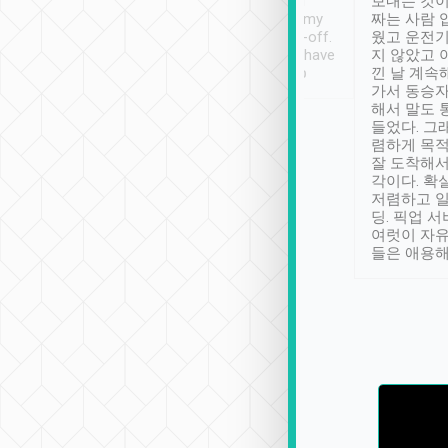
ther places of
booking to confirm if I
보내는 것이
t not known to
have safely arrived at my
짜는 사람 
 so definitely more
destination after drop-off.
웠고 운전기
se” feels). Really
Definitely something I have
지 않았고 
t. No delay in
not seen elsewhere 👍
낀 날 계속
and had a lovely
가서 동승자
up to lavender
해서 말도 
 Thank you tripool!
들었다. 그
렴하게 목
잘 도착해서
각이다. 확
저렴하고 일
딩. 픽업 
여럿이 자
들은 애용해