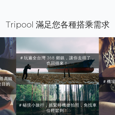
Tripool 滿足您各種搭乘需求
＃玩遍全台灣 368 鄉鎮，讓你去得了，
也回得來！
搭高鐵
＃機
達目的
＃秘境小旅行，抓緊時機搶拍照，免找車
位輕鬆到！