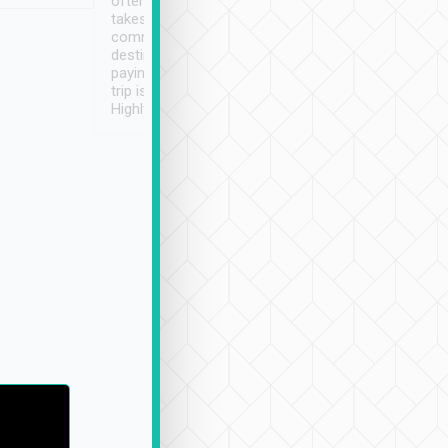
often limited English it
潔, 沒有煙味, 車
takes the difficulty out of
定
communicating the
destination details and
paying online prior to the
trip is very convenient.
Highly recommended