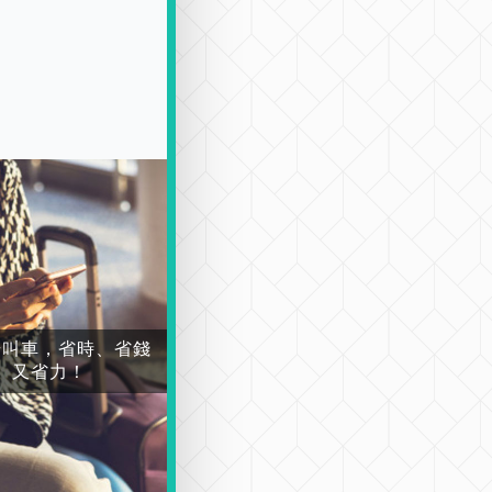
場叫車，省時、省錢
又省力！