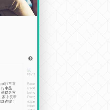
Joy Marsh
Benny Lau
1月12日
1 個月前
ool非常喜
Excellent service. We have
清境入住1晚, 由
、行車品
used Tripool to travel
清境, 都是乘坐由 Tri
、價格各方
between cities in Taiwan.
安排的車子, 接送都
，家中長輩
Every driver has been
去程司機早10分鐘到
很舒適呢！
excellent and arrives
程時遇上道路阻塞, 
exactly on time. As there is
鐘到達(可以接受),