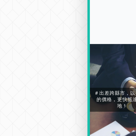
＃出差跨縣市，以
的價格，更快抵
地！