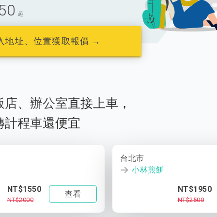
50
起
入地址、位置獲取報價 →
飯店
、
辦公室
直接上車，
轉計程車還便宜
台北市
小林煎餅
NT$1550
NT$1950
查看
NT$2000
NT$2500