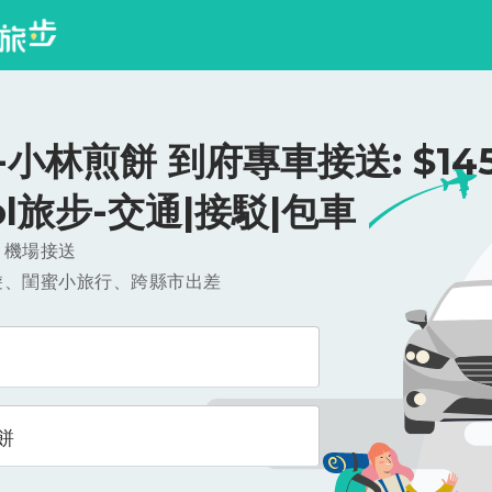
小林煎餅 到府專車接送: $145
ool旅步-交通|接駁|包車
，機場接送
遊、閨蜜小旅行、跨縣市出差
餅