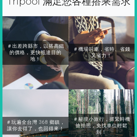
Tripool 滿足您各種搭乘需求
＃出差跨縣市，以搭高鐵
＃機場叫車，省時、省錢
的價格，更快抵達目的
又省力！
地！
＃秘境小旅行，抓緊時機
＃玩遍全台灣 368 鄉鎮，
搶拍照，免找車位輕鬆
讓你去得了，也回得來！
到！