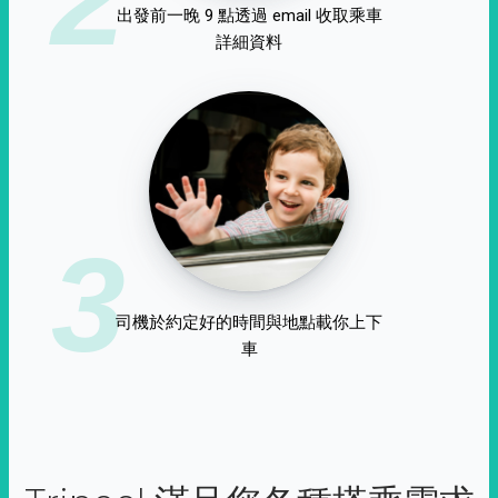
出發前一晚 9 點透過 email 收取乘車
詳細資料
3
司機於約定好的時間與地點載你上下
車