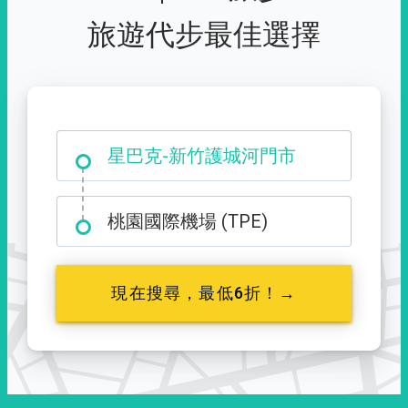
旅遊代步最佳選擇
大霸尖山登山口
星巴克-新竹護城河門市
桃園國際機場 (TPE)
現在搜尋，最低6折！→