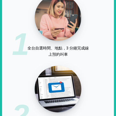
1
全台自選時間、地點，3 分鐘完成線
上預約叫車
2