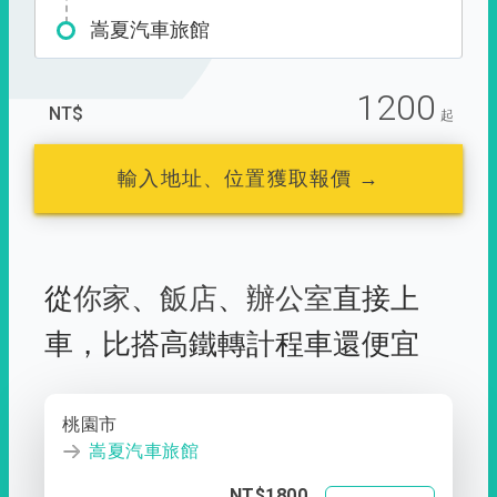
嵩夏汽車旅館
1200
NT$
起
輸入地址、位置獲取報價 →
從
你家
、
飯店
、
辦公室
直接上
車，
比搭高鐵轉計程車還便宜
桃園市
嵩夏汽車旅館
NT$1800