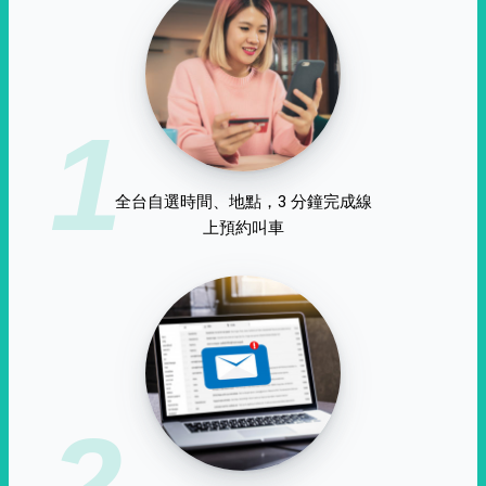
1
全台自選時間、地點，3 分鐘完成線
上預約叫車
2