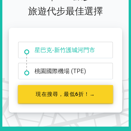
旅遊代步最佳選擇
大霸尖山登山口
星巴克-新竹護城河門市
桃園國際機場 (TPE)
現在搜尋，最低6折！→