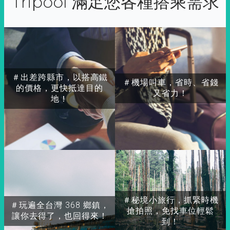
Tripool 滿足您各種搭乘需求
＃出差跨縣市，以搭高鐵
＃機場叫車，省時、省錢
的價格，更快抵達目的
又省力！
地！
＃秘境小旅行，抓緊時機
＃玩遍全台灣 368 鄉鎮，
搶拍照，免找車位輕鬆
讓你去得了，也回得來！
到！