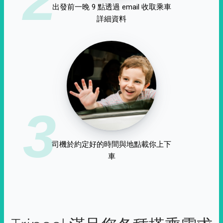
出發前一晚 9 點透過 email 收取乘車
詳細資料
3
司機於約定好的時間與地點載你上下
車