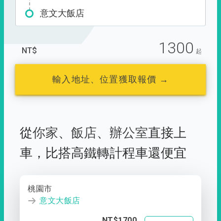
意文大飯店
1300
NT$
起
輸入地址、位置獲取報價 →
從
你家
、
飯店
、
辦公室
直接上
車，
比搭高鐵轉計程車還便宜
桃園市
意文大飯店
NT$1700