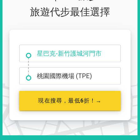
旅遊代步最佳選擇
大霸尖山登山口
星巴克-新竹護城河門市
桃園國際機場 (TPE)
現在搜尋，最低6折！→