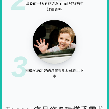
出發前一晚 9 點透過 email 收取乘車
詳細資料
3
司機於約定好的時間與地點載你上下
車