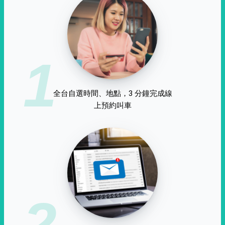
1
全台自選時間、地點，3 分鐘完成線
上預約叫車
2