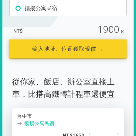
揚揚公寓民宿
1900
NT$
起
輸入地址、位置獲取報價 →
從
你家
、
飯店
、
辦公室
直接上
車，
比搭高鐵轉計程車還便宜
台中市
揚揚公寓民宿
NT$1650