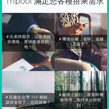
Tripool 滿足您各種搭乘需求
＃出差跨縣市，以搭高鐵
＃機場叫車，省時、省錢
的價格，更快抵達目的
又省力！
地！
＃秘境小旅行，抓緊時機
＃玩遍全台灣 368 鄉鎮，
搶拍照，免找車位輕鬆
讓你去得了，也回得來！
到！