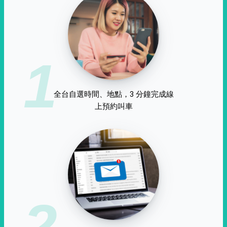
1
全台自選時間、地點，3 分鐘完成線
上預約叫車
2