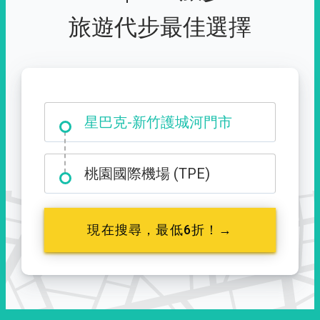
旅遊代步最佳選擇
大霸尖山登山口
星巴克-新竹護城河門市
桃園國際機場 (TPE)
現在搜尋，最低6折！→