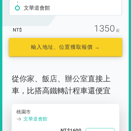
文華道會館
1350
NT$
起
輸入地址、位置獲取報價 →
從
你家
、
飯店
、
辦公室
直接上
車，
比搭高鐵轉計程車還便宜
桃園市
文華道會館
NT$1600