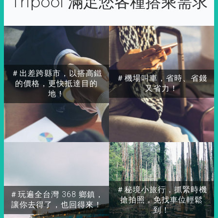
Tripool 滿足您各種搭乘需求
＃出差跨縣市，以搭高鐵
＃機場叫車，省時、省錢
的價格，更快抵達目的
又省力！
地！
＃秘境小旅行，抓緊時機
＃玩遍全台灣 368 鄉鎮，
搶拍照，免找車位輕鬆
讓你去得了，也回得來！
到！