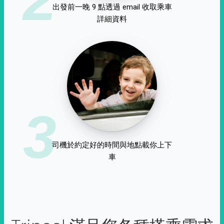
出發前一晚 9 點透過 email 收取乘車
詳細資料
3
司機於約定好的時間與地點載你上下
車