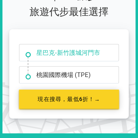
旅遊代步最佳選擇
大霸尖山登山口
星巴克-新竹護城河門市
桃園國際機場 (TPE)
現在搜尋，最低6折！→