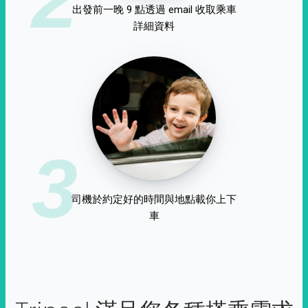
出發前一晚 9 點透過 email 收取乘車
詳細資料
3
司機於約定好的時間與地點載你上下
車