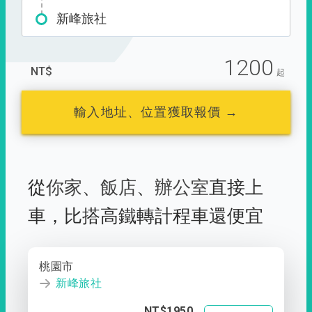
新峰旅社
1200
NT$
起
輸入地址、位置獲取報價 →
從
你家
、
飯店
、
辦公室
直接上
車，
比搭高鐵轉計程車還便宜
桃園市
新峰旅社
NT$1950