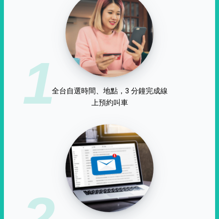
1
全台自選時間、地點，3 分鐘完成線
上預約叫車
2