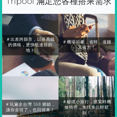
Tripool 滿足您各種搭乘需求
＃出差跨縣市，以搭高鐵
＃機場叫車，省時、省錢
的價格，更快抵達目的
又省力！
地！
＃秘境小旅行，抓緊時機
＃玩遍全台灣 368 鄉鎮，
搶拍照，免找車位輕鬆
讓你去得了，也回得來！
到！