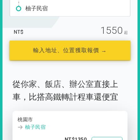
柚子民宿
1550
NT$
起
輸入地址、位置獲取報價 →
從
你家
、
飯店
、
辦公室
直接上
車，
比搭高鐵轉計程車還便宜
桃園市
柚子民宿
NT$1350