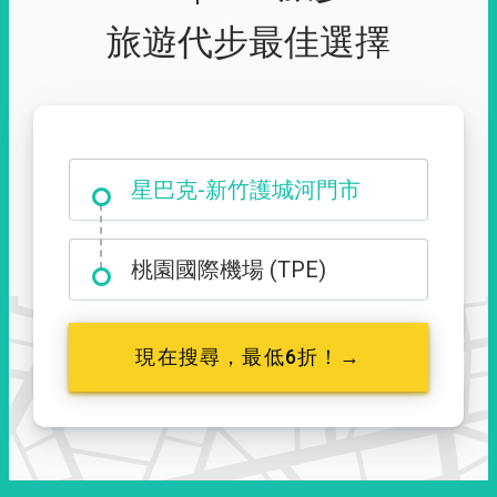
旅遊代步最佳選擇
大霸尖山登山口
星巴克-新竹護城河門市
桃園國際機場 (TPE)
現在搜尋，最低6折！→