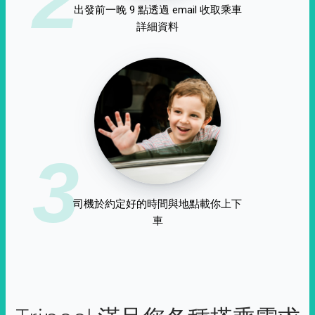
出發前一晚 9 點透過 email 收取乘車
詳細資料
3
司機於約定好的時間與地點載你上下
車