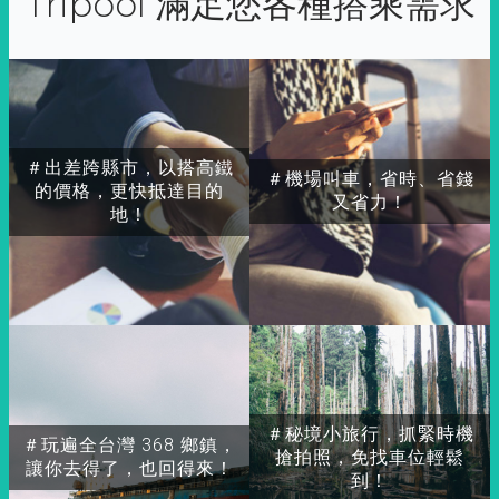
Tripool 滿足您各種搭乘需求
＃出差跨縣市，以搭高鐵
＃機場叫車，省時、省錢
的價格，更快抵達目的
又省力！
地！
＃秘境小旅行，抓緊時機
＃玩遍全台灣 368 鄉鎮，
搶拍照，免找車位輕鬆
讓你去得了，也回得來！
到！