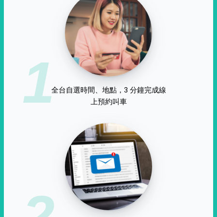
1
全台自選時間、地點，3 分鐘完成線
上預約叫車
2