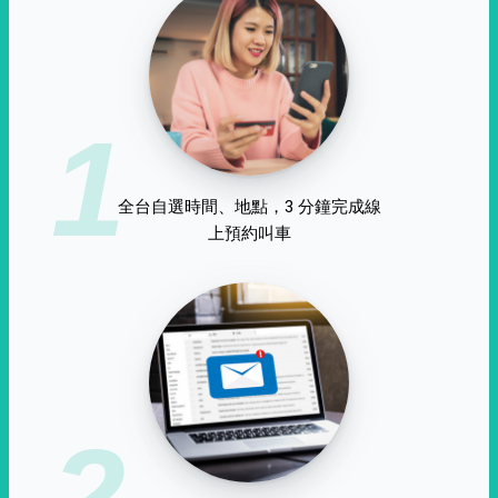
1
全台自選時間、地點，3 分鐘完成線
上預約叫車
2