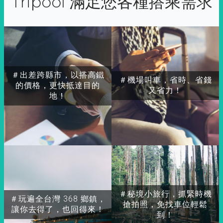
Tripool 滿足您各種搭乘需求
＃出差跨縣市，以搭高鐵
＃機場叫車，省時、省錢
的價格，更快抵達目的
又省力！
地！
＃秘境小旅行，抓緊時機
＃玩遍全台灣 368 鄉鎮，
搶拍照，免找車位輕鬆
讓你去得了，也回得來！
到！