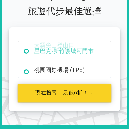
旅遊代步最佳選擇
大霸尖山登山口
桃園國際機場 (TPE)
現在搜尋，最低6折！→