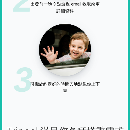
出發前一晚 9 點透過 email 收取乘車
詳細資料
3
司機於約定好的時間與地點載你上下
車