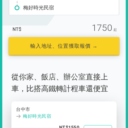
梅好時光民宿
1750
NT$
起
輸入地址、位置獲取報價 →
從
你家
、
飯店
、
辦公室
直接上
車，
比搭高鐵轉計程車還便宜
台中市
梅好時光民宿
NT$1550