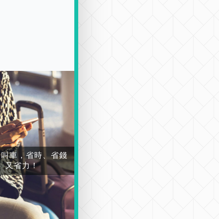
場叫車，省時、省錢
又省力！