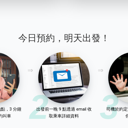
今日預約，明天出發！
2
3
點，3 分鐘
出發前一晚 9 點透過 email 收
司機於約定
約叫車
取乘車詳細資料