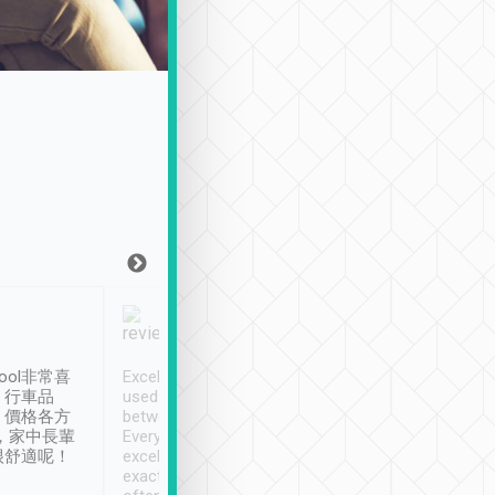
Joy Marsh
Benny Lau
1月12日
1 個月前
ool非常喜
Excellent service. We have
清境入住1晚, 由
、行車品
used Tripool to travel
清境, 都是乘坐由 Tri
、價格各方
between cities in Taiwan.
安排的車子, 接送都
，家中長輩
Every driver has been
去程司機早10分鐘到
很舒適呢！
excellent and arrives
程時遇上道路阻塞, 
exactly on time. As there is
鐘到達(可以接受),