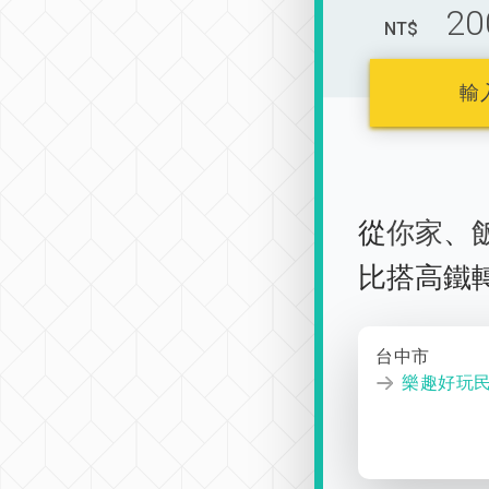
20
NT$
輸
從
你家
、
比搭高鐵
台中市
樂趣好玩