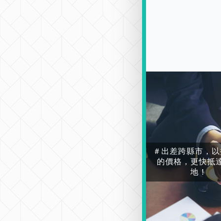
＃出差跨縣市，以
的價格，更快抵
地！