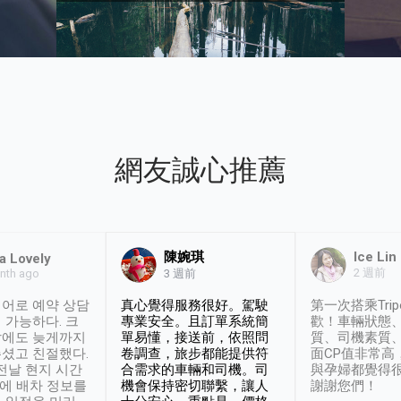
網友誠心推薦
陳婉琪
Ice Lin
a Lovely
2 週前
nth ago
3 週前
어로 예약 상담
真心覺得服務很好。駕駛
第一次搭乘Trip
 가능하다. 크
專業安全。且訂單系統簡
歡！車輛狀態
날에도 늦게까지
單易懂，接送前，依照問
質、司機素質
셨고 친절했다.
卷調查，旅步都能提供符
面CP值非常高
 전날 현지 시간
合需求的車輛和司機。司
與孕婦都覺得
시에 배차 정보를
機會保持密切聯繫，讓人
謝謝您們！