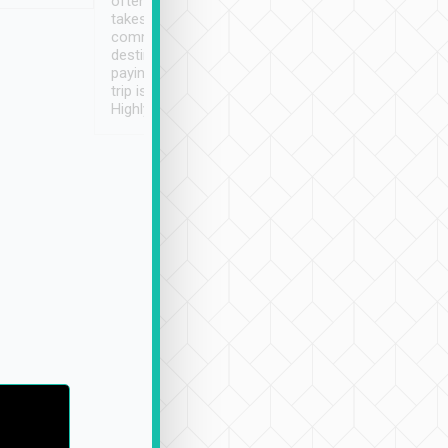
often limited English it
潔, 沒有煙味, 車
takes the difficulty out of
定
communicating the
destination details and
paying online prior to the
trip is very convenient.
Highly recommended