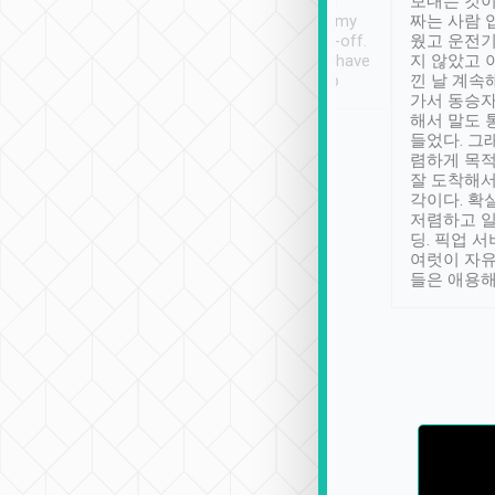
ther places of
booking to confirm if I
보내는 것이
t not known to
have safely arrived at my
짜는 사람 
 so definitely more
destination after drop-off.
웠고 운전기
se” feels). Really
Definitely something I have
지 않았고 
t. No delay in
not seen elsewhere 👍
낀 날 계속
and had a lovely
가서 동승자
up to lavender
해서 말도 
 Thank you tripool!
들었다. 그
렴하게 목
잘 도착해서
각이다. 확
저렴하고 일
딩. 픽업 
여럿이 자
들은 애용해