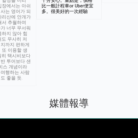
 일정을 미리
十分安心。重點是，價格
입장에서는 아쉬
比一般計程車or Uber便宜
사는 영어가 되
多。很美好的一次經驗
아리산에 안개가
해서 추월하며
가 너무 무서워
통하지 않아 힘
래도 무사히 저
적지까지 편하게
 또 이용할 생
실히 택시비보다
반 투어보다 샌
서비스 개념이라
유여행하는 사람
도 좋을 듯.
媒體報導