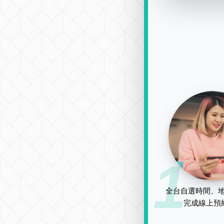
1
全台自選時間、地
完成線上預