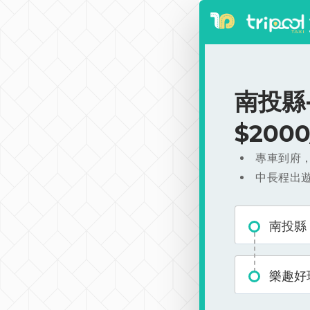
南投縣
$200
專車到府
中長程出
南投縣
樂趣好