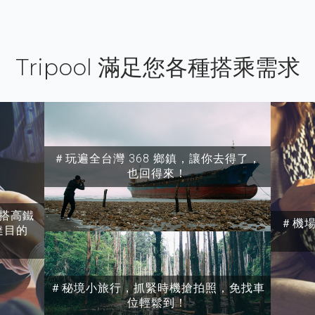
Tripool 滿足您各種搭乘需求
＃玩遍全台灣 368 鄉鎮，讓你去得了，
也回得來！
搭高鐵
＃機
達目的
＃秘境小旅行，抓緊時機搶拍照，免找車
位輕鬆到！