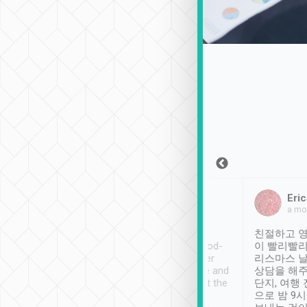
Sean Lee
Jack Ng
Eric
2018年12月30日
1個月前
a mo
ooking to Lavender
Tripool provides great
친절하고 영
- taichung.
service, vehicles in good-
이 빨리빨리
nous area with
condition and the driver
리스마스 
ny public transport.
service was awesome and
상담을 해주
er was so helpful
thoughtful. Driver went the
단지, 여행
ty ( telling us
extra mile on my last
으로 밤 9