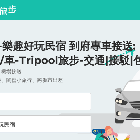
-樂趣好玩民宿 到府專車接送:
0/車-Tripool旅步-交通|接駁|
，機場接送
遊、閨蜜小旅行、跨縣市出差
玩民宿