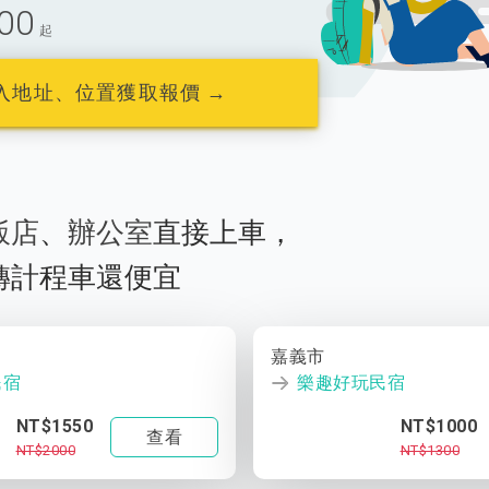
00
起
入地址、位置獲取報價 →
飯店
、
辦公室
直接上車，
轉計程車還便宜
嘉義市
民宿
樂趣好玩民宿
NT$1550
NT$1000
查看
NT$2000
NT$1300