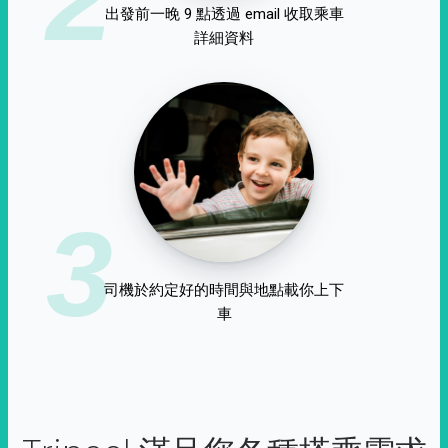
出發前一晚 9 點透過 email 收取乘車
詳細資料
3
司機於約定好的時間與地點載你上下
車