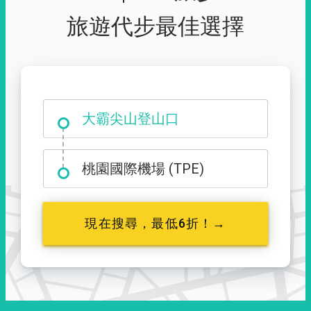
旅遊代步最佳選擇
大霸尖山登山口
桃園國際機場 (TPE)
現在搜尋，最低6折！→