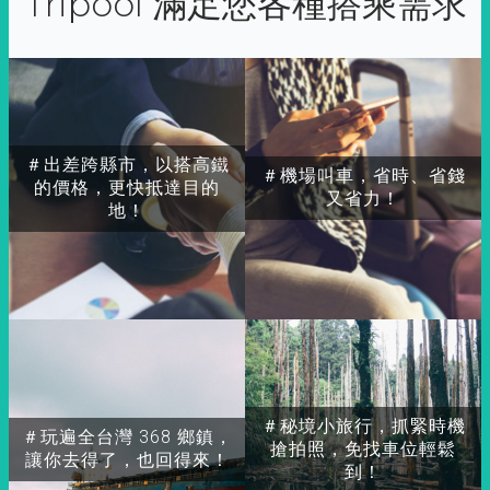
Tripool 滿足您各種搭乘需求
＃出差跨縣市，以搭高鐵
＃機場叫車，省時、省錢
的價格，更快抵達目的
又省力！
地！
＃秘境小旅行，抓緊時機
＃玩遍全台灣 368 鄉鎮，
搶拍照，免找車位輕鬆
讓你去得了，也回得來！
到！