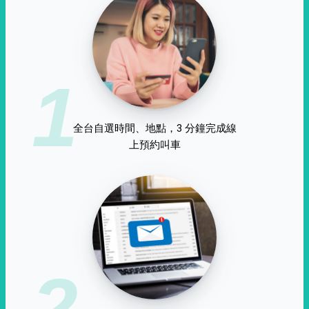
1
全台自選時間、地點，3 分鐘完成線
上預約叫車
2