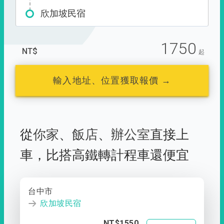
欣加坡民宿
1750
NT$
起
輸入地址、位置獲取報價 →
從
你家
、
飯店
、
辦公室
直接上
車，
比搭高鐵轉計程車還便宜
台中市
欣加坡民宿
NT$1550