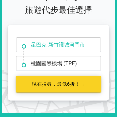
旅遊代步最佳選擇
大霸尖山登山口
星巴克-新竹護城河門市
桃園國際機場 (TPE)
現在搜尋，最低6折！→