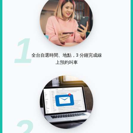
1
全台自選時間、地點，3 分鐘完成線
上預約叫車
2