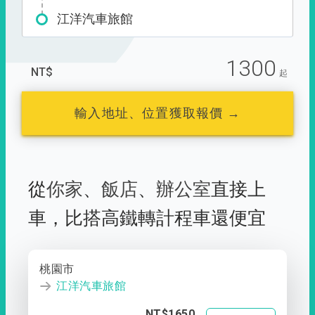
江洋汽車旅館
1300
NT$
起
輸入地址、位置獲取報價 →
從
你家
、
飯店
、
辦公室
直接上
車，
比搭高鐵轉計程車還便宜
桃園市
江洋汽車旅館
NT$1650