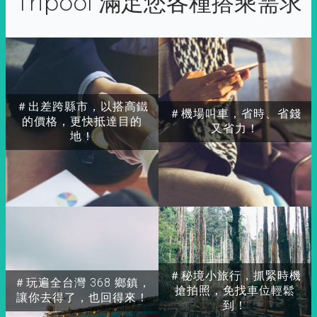
Tripool 滿足您各種搭乘需求
＃出差跨縣市，以搭高鐵
＃機場叫車，省時、省錢
的價格，更快抵達目的
又省力！
地！
＃秘境小旅行，抓緊時機
＃玩遍全台灣 368 鄉鎮，
搶拍照，免找車位輕鬆
讓你去得了，也回得來！
到！