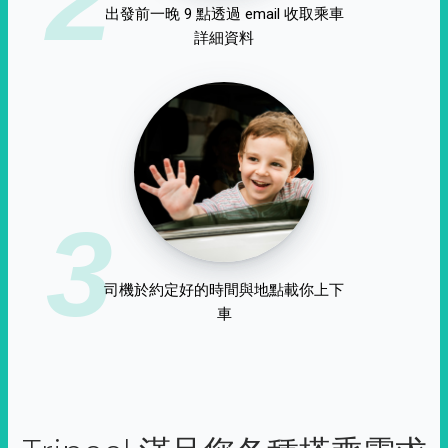
出發前一晚 9 點透過 email 收取乘車
詳細資料
3
司機於約定好的時間與地點載你上下
車