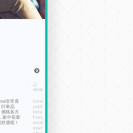
Joy Marsh
Benny Lau
1月12日
1 個月前
ool非常喜
Excellent service. We have
清境入住1晚, 由
、行車品
used Tripool to travel
清境, 都是乘坐由 Tri
、價格各方
between cities in Taiwan.
安排的車子, 接送都
，家中長輩
Every driver has been
去程司機早10分鐘到
很舒適呢！
excellent and arrives
程時遇上道路阻塞, 
exactly on time. As there is
鐘到達(可以接受),