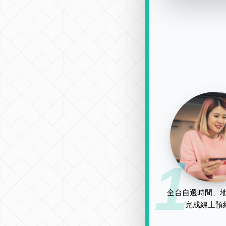
1
全台自選時間、地
完成線上預