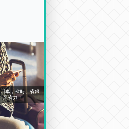
場叫車，省時、省錢
又省力！