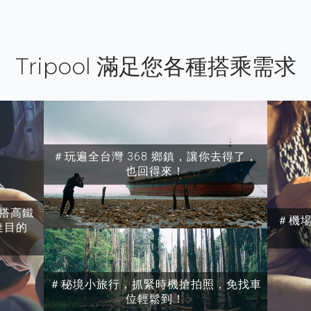
Tripool 滿足您各種搭乘需求
＃玩遍全台灣 368 鄉鎮，讓你去得了，
也回得來！
搭高鐵
＃機
達目的
＃秘境小旅行，抓緊時機搶拍照，免找車
位輕鬆到！