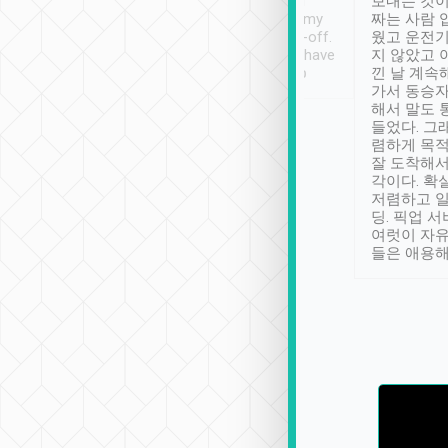
ther places of
booking to confirm if I
보내는 것이
t not known to
have safely arrived at my
짜는 사람 
 so definitely more
destination after drop-off.
웠고 운전기
se” feels). Really
Definitely something I have
지 않았고 
t. No delay in
not seen elsewhere 👍
낀 날 계속
and had a lovely
가서 동승자
up to lavender
해서 말도 
 Thank you tripool!
들었다. 그
렴하게 목
잘 도착해서
각이다. 확
저렴하고 일
딩. 픽업 
여럿이 자
들은 애용해