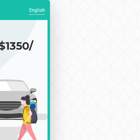
English
350/