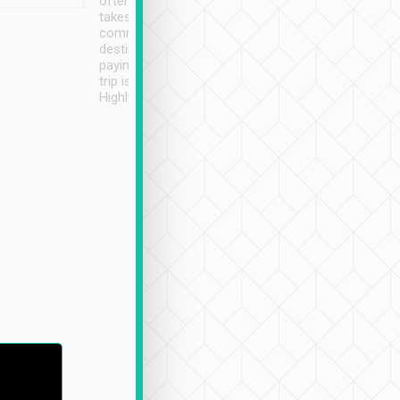
often limited English it
潔, 沒有煙味, 車
takes the difficulty out of
定
communicating the
destination details and
paying online prior to the
trip is very convenient.
Highly recommended