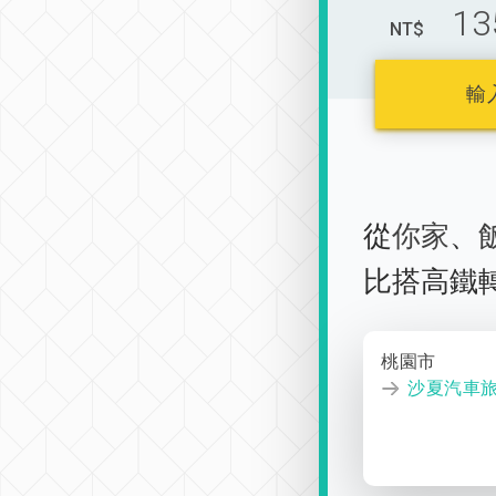
13
NT$
輸
從
你家
、
比搭高鐵
桃園市
沙夏汽車