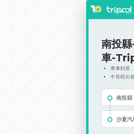
南投縣-
車-Tr
專車到府
中長程出
南投縣
沙夏汽