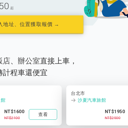
50
起
入地址、位置獲取報價 →
飯店
、
辦公室
直接上車，
轉計程車還便宜
台北市
旅館
沙夏汽車旅館
NT$1600
NT$1950
查看
NT$2100
NT$2500