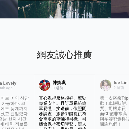
網友誠心推薦
陳婉琪
Ice Lin
a Lovely
2 週前
nth ago
3 週前
어로 예약 상담
真心覺得服務很好。駕駛
第一次搭乘Trip
 가능하다. 크
專業安全。且訂單系統簡
歡！車輛狀態
날에도 늦게까지
單易懂，接送前，依照問
質、司機素質
셨고 친절했다.
卷調查，旅步都能提供符
面CP值非常高
 전날 현지 시간
合需求的車輛和司機。司
與孕婦都覺得
시에 배차 정보를
機會保持密切聯繫，讓人
謝謝您們！