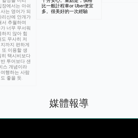
 일정을 미리
十分安心。重點是，價格
입장에서는 아쉬
比一般計程車or Uber便宜
사는 영어가 되
多。很美好的一次經驗
아리산에 안개가
해서 추월하며
가 너무 무서워
통하지 않아 힘
래도 무사히 저
적지까지 편하게
 또 이용할 생
실히 택시비보다
반 투어보다 샌
서비스 개념이라
유여행하는 사람
도 좋을 듯.
媒體報導