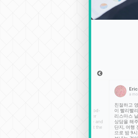
Sean Lee
Jack Ng
Eric
2018年12月30日
1個月前
a mo
ooking to Lavender
Tripool provides great
친절하고 영
- taichung.
service, vehicles in good-
이 빨리빨리
nous area with
condition and the driver
리스마스 
ny public transport.
service was awesome and
상담을 해주
er was so helpful
thoughtful. Driver went the
단지, 여행
ty ( telling us
extra mile on my last
으로 밤 9