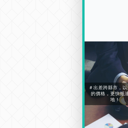
＃出差跨縣市，以
的價格，更快抵
地！