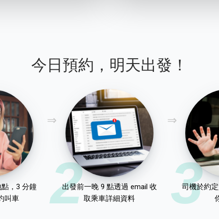
今日預約，明天出發！
2
3
點，3 分鐘
出發前一晚 9 點透過 email 收
司機於約定
約叫車
取乘車詳細資料