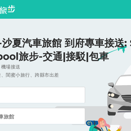
沙夏汽車旅館 到府專車接送: $1
ipool旅步-交通|接駁|包車
，機場接送
遊、閨蜜小旅行、跨縣市出差
車旅館