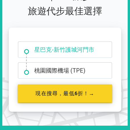
旅遊代步最佳選擇
大霸尖山登山口
星巴克-新竹護城河門市
桃園國際機場 (TPE)
現在搜尋，最低6折！→