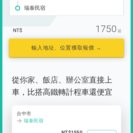
瑞泰民宿
1750
NT$
起
輸入地址、位置獲取報價 →
從
你家
、
飯店
、
辦公室
直接上
車，
比搭高鐵轉計程車還便宜
台中市
瑞泰民宿
NT$1550