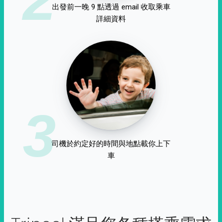
出發前一晚 9 點透過 email 收取乘車
詳細資料
3
司機於約定好的時間與地點載你上下
車