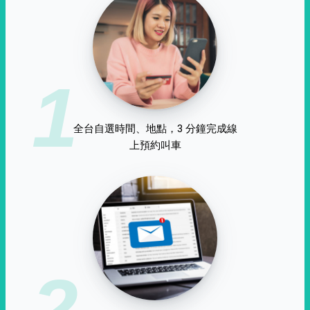
1
全台自選時間、地點，3 分鐘完成線
上預約叫車
2