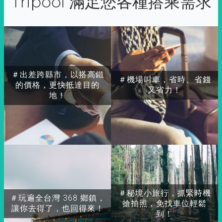
Tripool 滿足您各種搭乘需求
＃出差跨縣市，以搭高鐵
＃機場叫車，省時、省錢
的價格，更快抵達目的
又省力！
地！
＃秘境小旅行，抓緊時機
＃玩遍全台灣 368 鄉鎮，
搶拍照，免找車位輕鬆
讓你去得了，也回得來！
到！