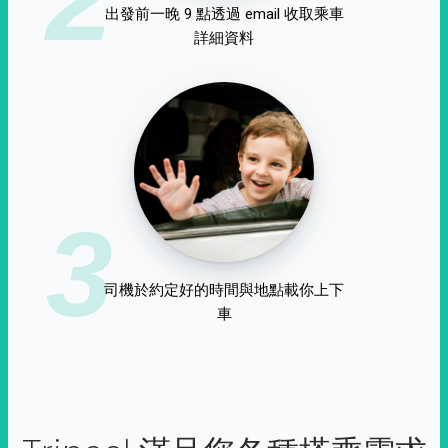
出發前一晚 9 點透過 email 收取乘車
詳細資料
3
司機於約定好的時間與地點載你上下
車