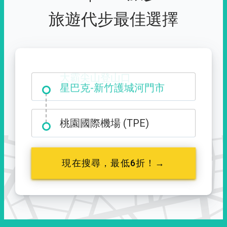
旅遊代步最佳選擇
大霸尖山登山口
桃園國際機場 (TPE)
現在搜尋，最低6折！→