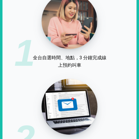
1
全台自選時間、地點，3 分鐘完成線
上預約叫車
2