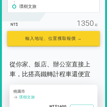
璞樹文旅
1350
NT$
起
輸入地址、位置獲取報價 →
從
你家
、
飯店
、
辦公室
直接上
車，
比搭高鐵轉計程車還便宜
桃園市
璞樹文旅
NT$1600