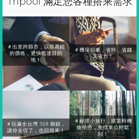
Tripool 滿足您各種搭乘需求
＃出差跨縣市，以搭高鐵
＃機場叫車，省時、省錢
的價格，更快抵達目的
又省力！
地！
＃秘境小旅行，抓緊時機
＃玩遍全台灣 368 鄉鎮，
搶拍照，免找車位輕鬆
讓你去得了，也回得來！
到！