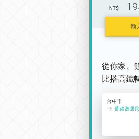
19
NT$
輸
從
你家
、
比搭高鐵
台中市
番路鄉居