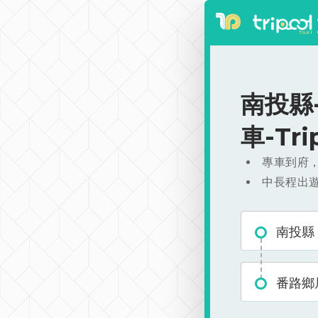
南投縣-
車-Tr
專車到府
中長程出
南投縣
番路鄉