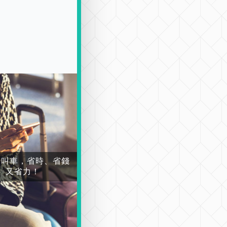
場叫車，省時、省錢
又省力！