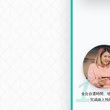
1
全台自選時間、地
完成線上預