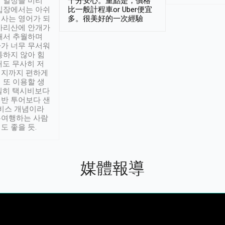
 일정을 미리
十分安心。重點是，價格
입장에서는 아쉬
比一般計程車or Uber便宜
사는 영어가 되
多。很美好的一次經驗
아리산에 안개가
해서 추월하며
가 너무 무서워
통하지 않아 힘
래도 무사히 저
적지까지 편하게
 또 이용할 생
실히 택시비보다
반 투어보다 샌
서비스 개념이라
유여행하는 사람
도 좋을 듯.
媒體報導