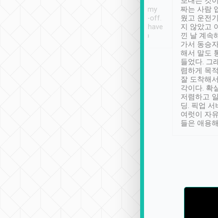
ther places of
booking to confirm if I
보내는 것이
t not known to
have safely arrived at my
짜는 사람 
 so definitely more
destination after drop-off.
웠고 운전기
se” feels). Really
Definitely something I have
지 않았고 
t. No delay in
not seen elsewhere 👍
낀 날 계속
and had a lovely
가서 동승자
up to lavender
해서 말도 
 Thank you tripool!
들었다. 그
렴하게 목
잘 도착해서
각이다. 확
저렴하고 일
딩. 픽업 
여럿이 자
들은 애용해