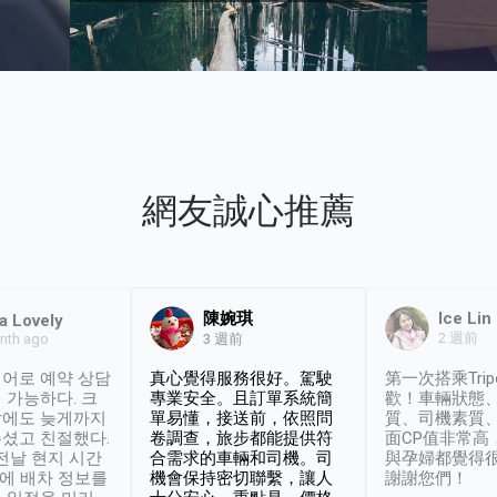
網友誠心推薦
陳婉琪
Ice Lin
a Lovely
2 週前
nth ago
3 週前
어로 예약 상담
真心覺得服務很好。駕駛
第一次搭乘Trip
 가능하다. 크
專業安全。且訂單系統簡
歡！車輛狀態
날에도 늦게까지
單易懂，接送前，依照問
質、司機素質
셨고 친절했다.
卷調查，旅步都能提供符
面CP值非常高
 전날 현지 시간
合需求的車輛和司機。司
與孕婦都覺得
시에 배차 정보를
機會保持密切聯繫，讓人
謝謝您們！