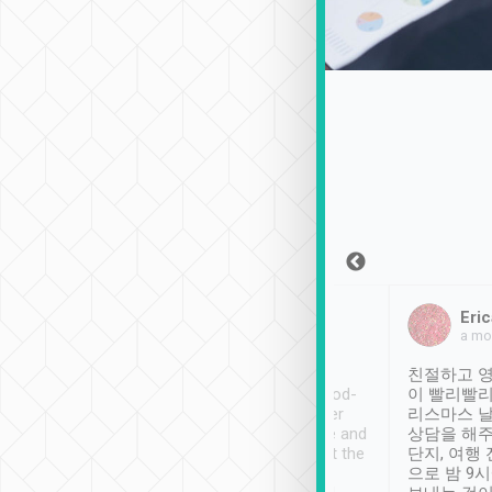
Sean Lee
Jack Ng
Eric
2018年12月30日
1個月前
a mo
ooking to Lavender
Tripool provides great
친절하고 영
- taichung.
service, vehicles in good-
이 빨리빨리
nous area with
condition and the driver
리스마스 
ny public transport.
service was awesome and
상담을 해주
er was so helpful
thoughtful. Driver went the
단지, 여행
ty ( telling us
extra mile on my last
으로 밤 9