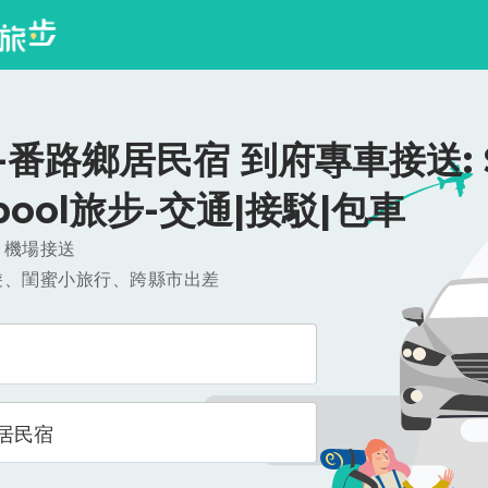
番路鄉居民宿 到府專車接送: $
ipool旅步-交通|接駁|包車
，機場接送
遊、閨蜜小旅行、跨縣市出差
居民宿