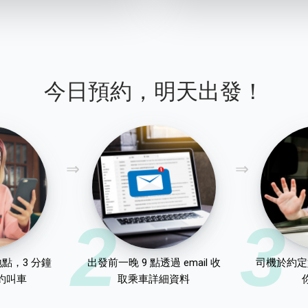
今日預約，明天出發！
2
3
點，3 分鐘
出發前一晚 9 點透過 email 收
司機於約定
約叫車
取乘車詳細資料