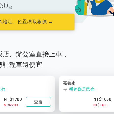
50
起
入地址、位置獲取報價 →
飯店
、
辦公室
直接上車，
轉計程車還便宜
嘉義市
民宿
番路鄉居民宿
NT$1700
NT$1050
查看
NT$2200
NT$1400