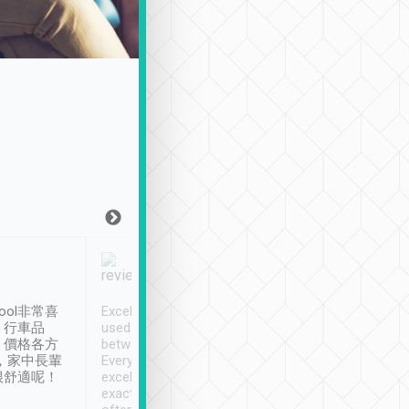
Joy Marsh
Benny Lau
1月12日
1 個月前
ool非常喜
Excellent service. We have
清境入住1晚, 由
、行車品
used Tripool to travel
清境, 都是乘坐由 Tri
、價格各方
between cities in Taiwan.
安排的車子, 接送都
，家中長輩
Every driver has been
去程司機早10分鐘到
很舒適呢！
excellent and arrives
程時遇上道路阻塞, 
exactly on time. As there is
鐘到達(可以接受),