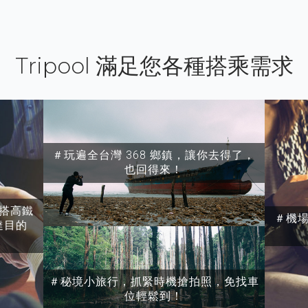
Tripool 滿足您各種搭乘需求
＃玩遍全台灣 368 鄉鎮，讓你去得了，
也回得來！
搭高鐵
＃機
達目的
＃秘境小旅行，抓緊時機搶拍照，免找車
位輕鬆到！