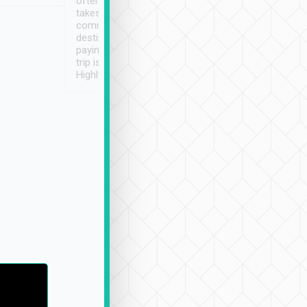
often limited English it
潔, 沒有煙味, 車
takes the difficulty out of
定
communicating the
destination details and
paying online prior to the
trip is very convenient.
Highly recommended