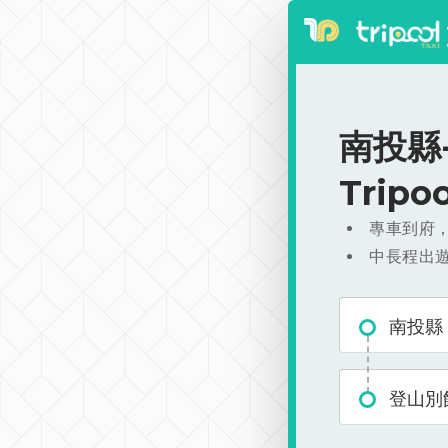
南投縣-
Trip
專車到府
中長程出
南投縣
登山別