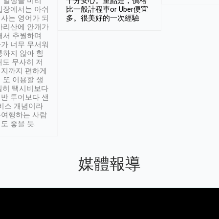
 일정을 미리
十分安心。重點是，價格
입장에서는 아쉬
比一般計程車or Uber便宜
사는 영어가 되
多。很美好的一次經驗
아리산에 안개가
해서 추월하며
가 너무 무서워
통하지 않아 힘
래도 무사히 저
적지까지 편하게
 또 이용할 생
실히 택시비보다
반 투어보다 샌
서비스 개념이라
유여행하는 사람
도 좋을 듯.
媒體報導