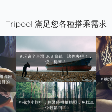
Tripool 滿足您各種搭乘需求
＃玩遍全台灣 368 鄉鎮，讓你去得了，
也回得來！
搭高鐵
＃機
達目的
＃秘境小旅行，抓緊時機搶拍照，免找車
位輕鬆到！