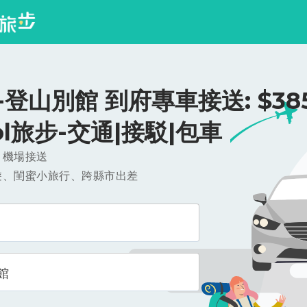
登山別館 到府專車接送: $385
ool旅步-交通|接駁|包車
，機場接送
遊、閨蜜小旅行、跨縣市出差
館