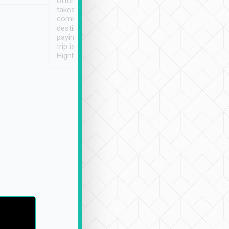
often limited English it
潔, 沒有煙味, 車
takes the difficulty out of
定
communicating the
destination details and
paying online prior to the
trip is very convenient.
Highly recommended