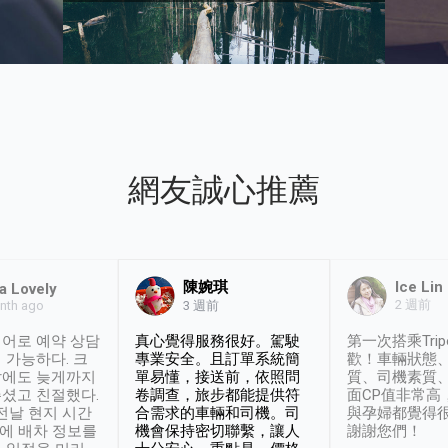
網友誠心推薦
陳婉琪
Ice Lin
a Lovely
2 週前
nth ago
3 週前
어로 예약 상담
真心覺得服務很好。駕駛
第一次搭乘Trip
 가능하다. 크
專業安全。且訂單系統簡
歡！車輛狀態
날에도 늦게까지
單易懂，接送前，依照問
質、司機素質
셨고 친절했다.
卷調查，旅步都能提供符
面CP值非常高
 전날 현지 시간
合需求的車輛和司機。司
與孕婦都覺得
시에 배차 정보를
機會保持密切聯繫，讓人
謝謝您們！