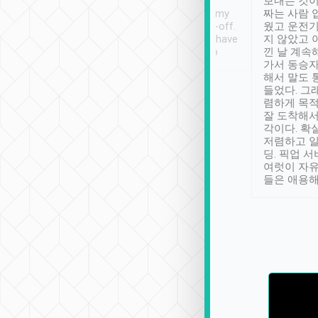
ther places of
booking to confirm if I
보내는 것이
t not known to
have safely arrived at my
짜는 사람 
 so definitely more
destination after drop-off.
웠고 운전기
se” feels). Really
Definitely something I have
지 않았고 
t. No delay in
not seen elsewhere 👍
낀 날 계속
and had a lovely
가서 동승자
up to lavender
해서 말도 
 Thank you tripool!
들었다. 그
렴하게 목
잘 도착해서
각이다. 확
저렴하고 일
딩. 픽업 
여럿이 자
들은 애용해