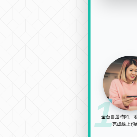
1
全台自選時間、地
完成線上預