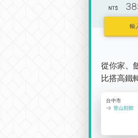
38
NT$
輸
從
你家
、
比搭高鐵
台中市
登山別館