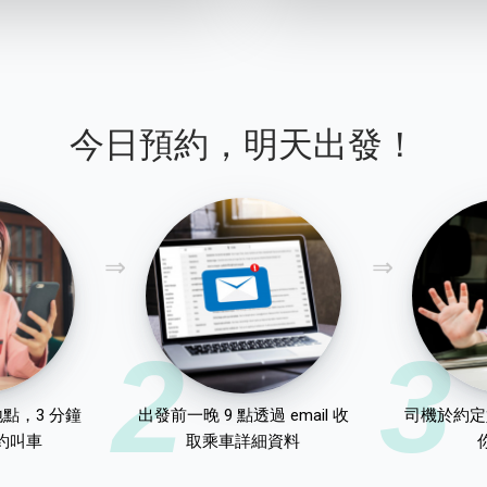
今日預約，明天出發！
2
3
點，3 分鐘
出發前一晚 9 點透過 email 收
司機於約定
約叫車
取乘車詳細資料