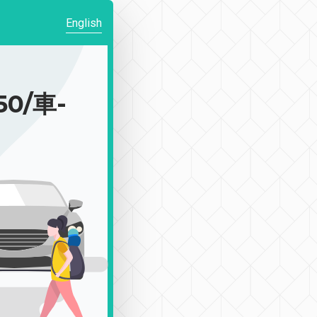
English
0/車-