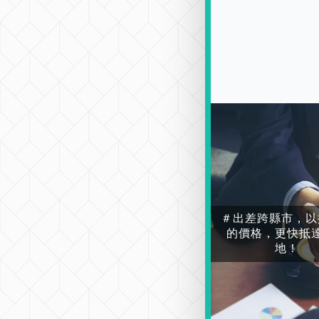
＃出差跨縣市，以
的價格，更快抵
地！