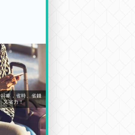
場叫車，省時、省錢
又省力！