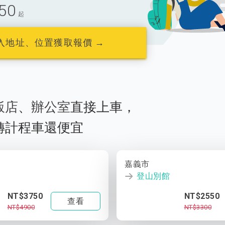
50
起
入地址、位置獲取報價 →
飯店
、
辦公室
直接上車，
轉計程車還便宜
嘉義市
登山別館
NT$3750
NT$2550
查看
NT$4900
NT$3300