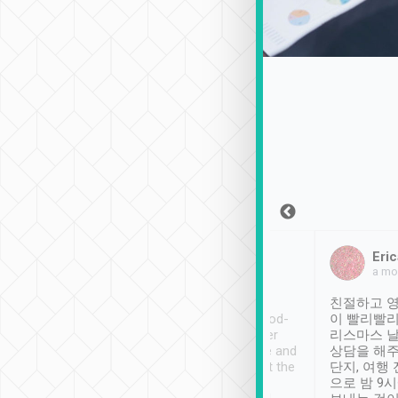
Sean Lee
Jack Ng
Eric
2018年12月30日
1個月前
a mo
ooking to Lavender
Tripool provides great
친절하고 영
- taichung.
service, vehicles in good-
이 빨리빨리
nous area with
condition and the driver
리스마스 
ny public transport.
service was awesome and
상담을 해주
er was so helpful
thoughtful. Driver went the
단지, 여행
ty ( telling us
extra mile on my last
으로 밤 9