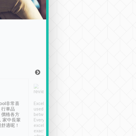
Joy Marsh
Benny Lau
1月12日
1 個月前
ool非常喜
Excellent service. We have
清境入住1晚, 由
、行車品
used Tripool to travel
清境, 都是乘坐由 Tri
、價格各方
between cities in Taiwan.
安排的車子, 接送都
，家中長輩
Every driver has been
去程司機早10分鐘到
很舒適呢！
excellent and arrives
程時遇上道路阻塞, 
exactly on time. As there is
鐘到達(可以接受),