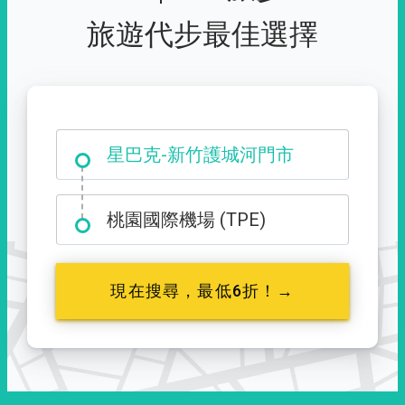
旅遊代步最佳選擇
大霸尖山登山口
星巴克-新竹護城河門市
桃園國際機場 (TPE)
現在搜尋，最低6折！→