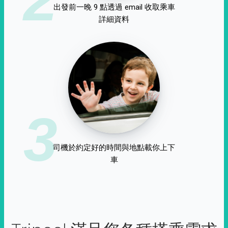
出發前一晚 9 點透過 email 收取乘車
詳細資料
3
司機於約定好的時間與地點載你上下
車