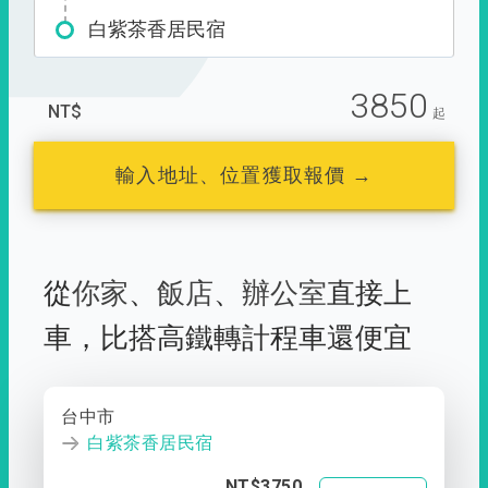
白紫茶香居民宿
3850
NT$
起
輸入地址、位置獲取報價 →
從
你家
、
飯店
、
辦公室
直接上
車，
比搭高鐵轉計程車還便宜
台中市
白紫茶香居民宿
NT$3750