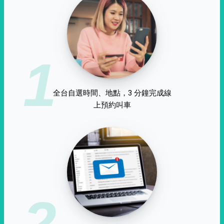
1
全台自選時間、地點，3 分鐘完成線
上預約叫車
2