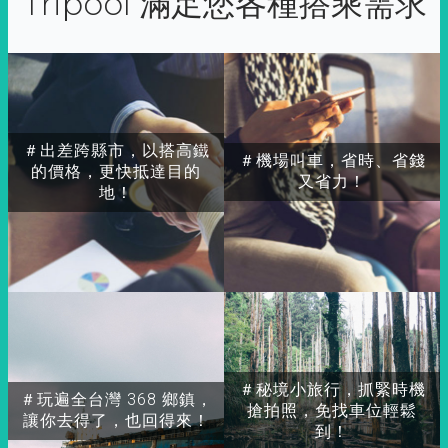
Tripool 滿足您各種搭乘需求
＃出差跨縣市，以搭高鐵
＃機場叫車，省時、省錢
的價格，更快抵達目的
又省力！
地！
＃秘境小旅行，抓緊時機
＃玩遍全台灣 368 鄉鎮，
搶拍照，免找車位輕鬆
讓你去得了，也回得來！
到！