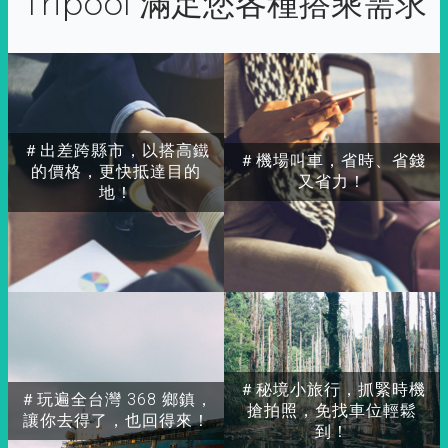
Tripool 滿足您各種搭乘需求
＃出差跨縣市，以搭高鐵
＃機場叫車，省時、省錢
的價格，更快抵達目的
又省力！
地！
＃秘境小旅行，抓緊時機
＃玩遍全台灣 368 鄉鎮，
搶拍照，免找車位輕鬆
讓你去得了，也回得來！
到！