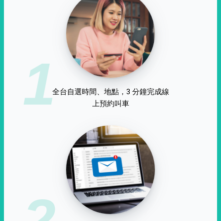
1
全台自選時間、地點，3 分鐘完成線
上預約叫車
2