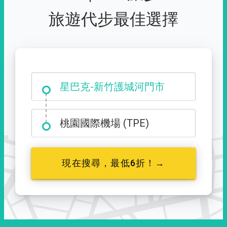
旅遊代步最佳選擇
大霸尖山登山口
星巴克-新竹護城河門市
桃園國際機場 (TPE)
現在搜尋，最低6折！→