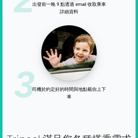
出發前一晚 9 點透過 email 收取乘車
詳細資料
3
司機於約定好的時間與地點載你上下
車