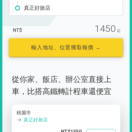
真正好旅店
1450
NT$
起
輸入地址、位置獲取報價 →
從
你家
、
飯店
、
辦公室
直接上
車，
比搭高鐵轉計程車還便宜
桃園市
真正好旅店
NT$1550