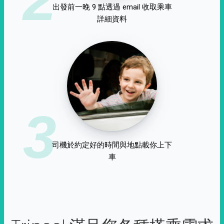
出發前一晚 9 點透過 email 收取乘車
詳細資料
3
司機於約定好的時間與地點載你上下
車