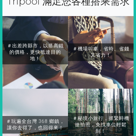
Tripool 滿足您各種搭乘需求
＃出差跨縣市，以搭高鐵
＃機場叫車，省時、省錢
的價格，更快抵達目的
又省力！
地！
＃秘境小旅行，抓緊時機
＃玩遍全台灣 368 鄉鎮，
搶拍照，免找車位輕鬆
讓你去得了，也回得來！
到！