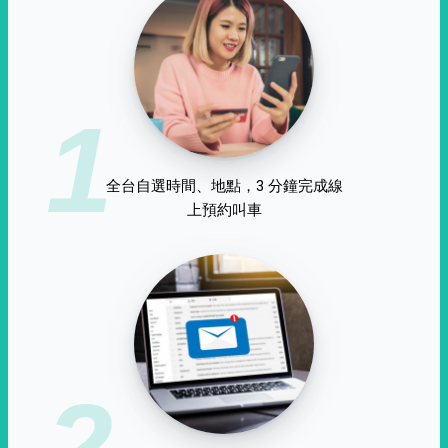
1
全台自選時間、地點，3 分鐘完成線
上預約叫車
2