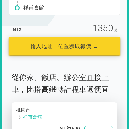
祥甫會館
1350
NT$
起
輸入地址、位置獲取報價 →
從
你家
、
飯店
、
辦公室
直接上
車，
比搭高鐵轉計程車還便宜
桃園市
祥甫會館
NT$1600