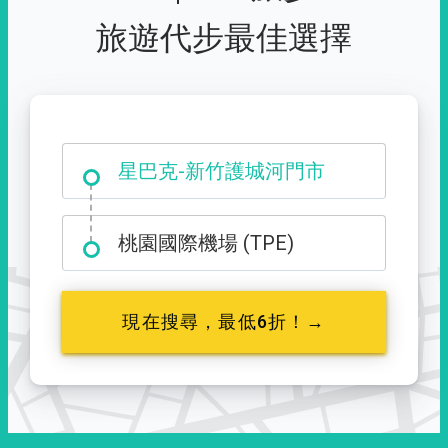
旅遊代步最佳選擇
大霸尖山登山口
桃園國際機場 (TPE)
現在搜尋，最低6折！→