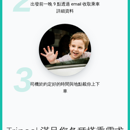
出發前一晚 9 點透過 email 收取乘車
詳細資料
3
司機於約定好的時間與地點載你上下
車