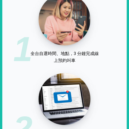
1
全台自選時間、地點，3 分鐘完成線
上預約叫車
2