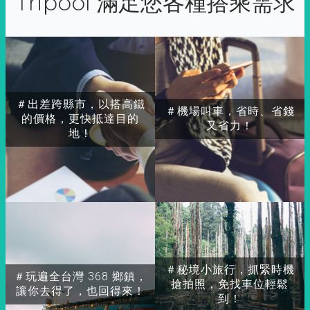
Tripool 滿足您各種搭乘需求
＃出差跨縣市，以搭高鐵
＃機場叫車，省時、省錢
的價格，更快抵達目的
又省力！
地！
＃秘境小旅行，抓緊時機
＃玩遍全台灣 368 鄉鎮，
搶拍照，免找車位輕鬆
讓你去得了，也回得來！
到！