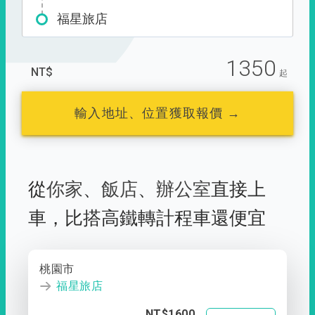
福星旅店
1350
NT$
起
輸入地址、位置獲取報價 →
從
你家
、
飯店
、
辦公室
直接上
車，
比搭高鐵轉計程車還便宜
桃園市
福星旅店
NT$1600