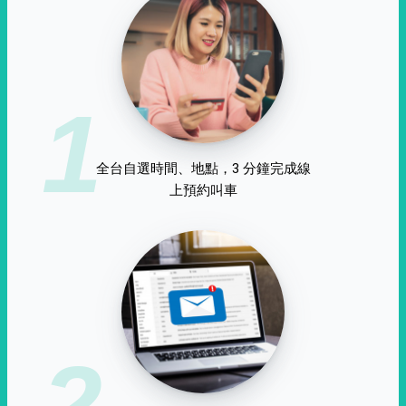
1
全台自選時間、地點，3 分鐘完成線
上預約叫車
2