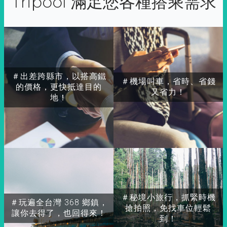
Tripool 滿足您各種搭乘需求
＃出差跨縣市，以搭高鐵
＃機場叫車，省時、省錢
的價格，更快抵達目的
又省力！
地！
＃秘境小旅行，抓緊時機
＃玩遍全台灣 368 鄉鎮，
搶拍照，免找車位輕鬆
讓你去得了，也回得來！
到！