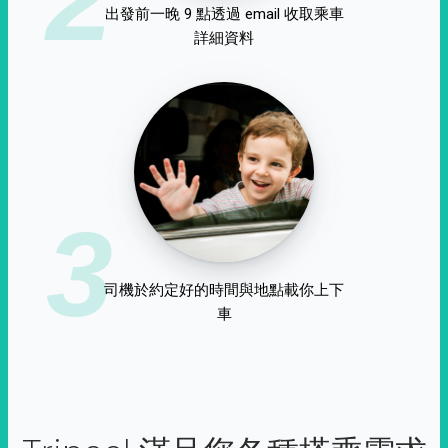
出發前一晚 9 點透過 email 收取乘車
詳細資料
3
司機於約定好的時間與地點載你上下
車