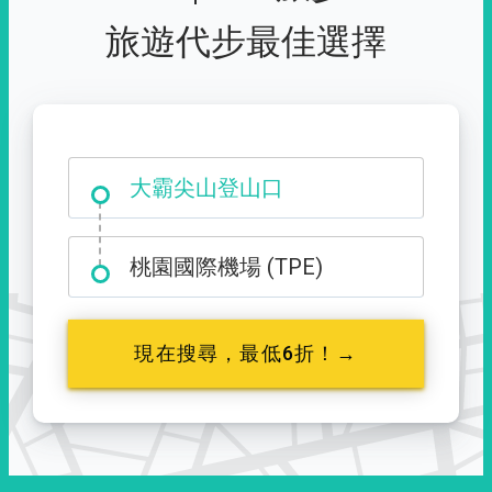
旅遊代步最佳選擇
大霸尖山登山口
桃園國際機場 (TPE)
現在搜尋，最低6折！→