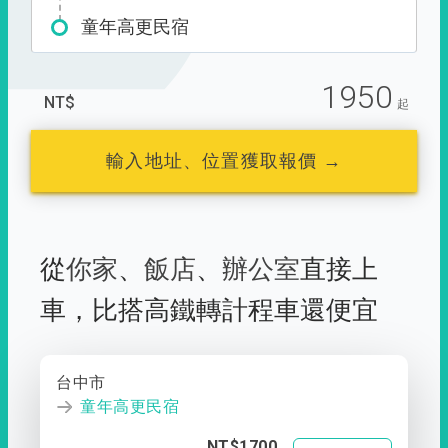
童年高更民宿
1950
NT$
起
輸入地址、位置獲取報價 →
從
你家
、
飯店
、
辦公室
直接上
車，
比搭高鐵轉計程車還便宜
台中市
童年高更民宿
NT$1700