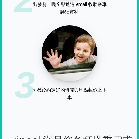
出發前一晚 9 點透過 email 收取乘車
詳細資料
3
司機於約定好的時間與地點載你上下
車