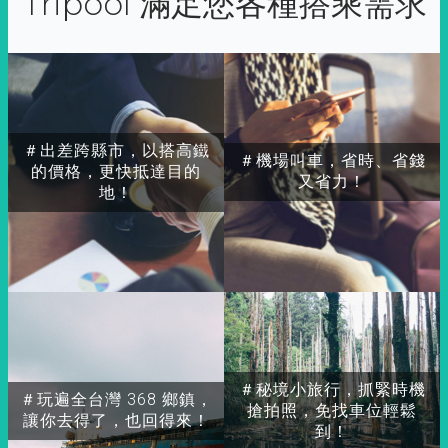
Tripool 滿足您各種搭乘需求
＃出差跨縣市，以搭高鐵
＃機場叫車，省時、省錢
的價格，更快抵達目的
又省力！
地！
＃秘境小旅行，抓緊時機
＃玩遍全台灣 368 鄉鎮，
搶拍照，免找車位輕鬆
讓你去得了，也回得來！
到！