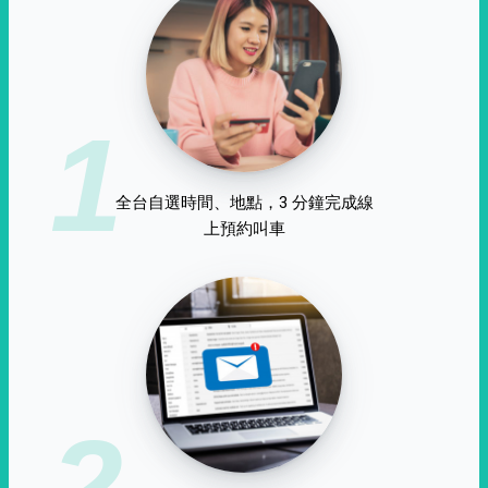
1
全台自選時間、地點，3 分鐘完成線
上預約叫車
2