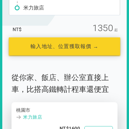
米力旅店
1350
NT$
起
輸入地址、位置獲取報價 →
從
你家
、
飯店
、
辦公室
直接上
車，
比搭高鐵轉計程車還便宜
桃園市
米力旅店
NT$1600