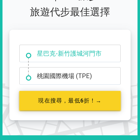
旅遊代步最佳選擇
大霸尖山登山口
桃園國際機場 (TPE)
現在搜尋，最低6折！→