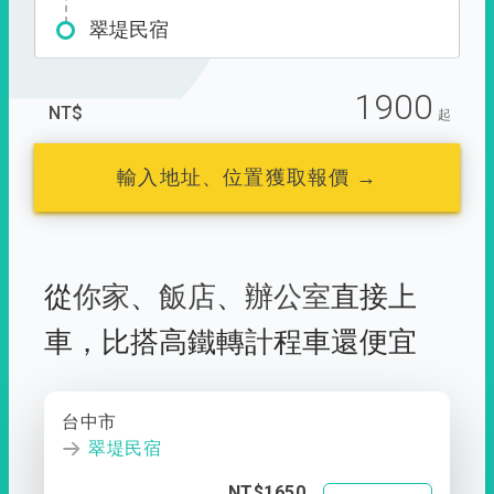
翠堤民宿
1900
NT$
起
輸入地址、位置獲取報價 →
從
你家
、
飯店
、
辦公室
直接上
車，
比搭高鐵轉計程車還便宜
台中市
翠堤民宿
NT$1650