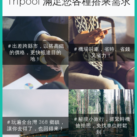
Tripool 滿足您各種搭乘需求
＃出差跨縣市，以搭高鐵
＃機場叫車，省時、省錢
的價格，更快抵達目的
又省力！
地！
＃秘境小旅行，抓緊時機
＃玩遍全台灣 368 鄉鎮，
搶拍照，免找車位輕鬆
讓你去得了，也回得來！
到！