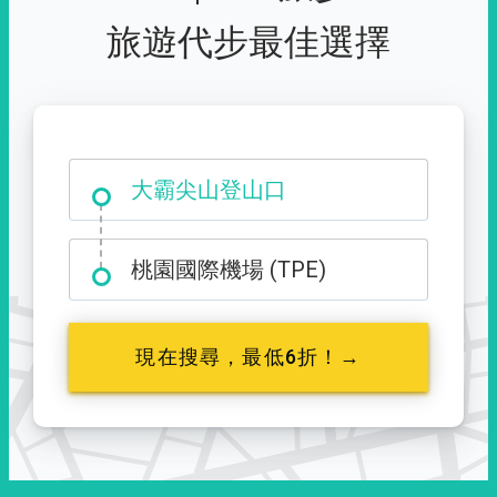
旅遊代步最佳選擇
大霸尖山登山口
桃園國際機場 (TPE)
現在搜尋，最低6折！→