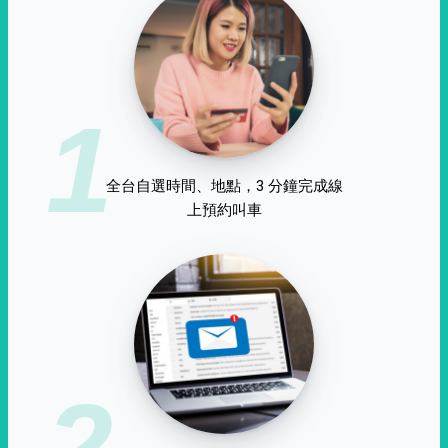
1
全台自選時間、地點，3 分鐘完成線
上預約叫車
2