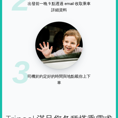
出發前一晚 9 點透過 email 收取乘車
詳細資料
3
司機於約定好的時間與地點載你上下
車