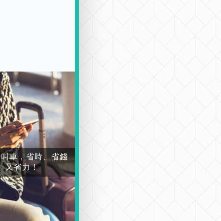
場叫車，省時、省錢
又省力！