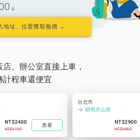
00
起
入地址、位置獲取報價 →
飯店
、
辦公室
直接上車，
轉計程車還便宜
台北市
房
胡明月山房
NT$2400
NT$2900
查看
NT$3100
NT$3800