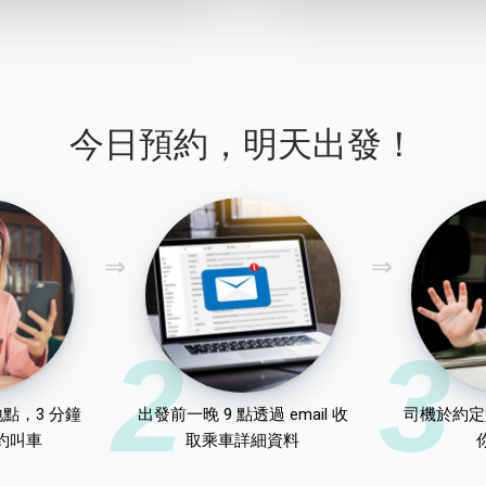
今日預約，明天出發！
2
3
點，3 分鐘
出發前一晚 9 點透過 email 收
司機於約定
約叫車
取乘車詳細資料