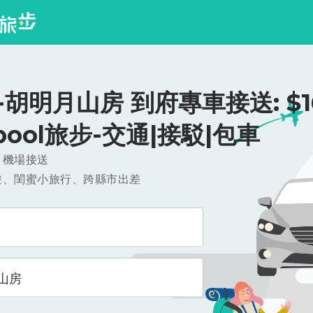
胡明月山房 到府專車接送: $16
ipool旅步-交通|接駁|包車
，機場接送
遊、閨蜜小旅行、跨縣市出差
山房