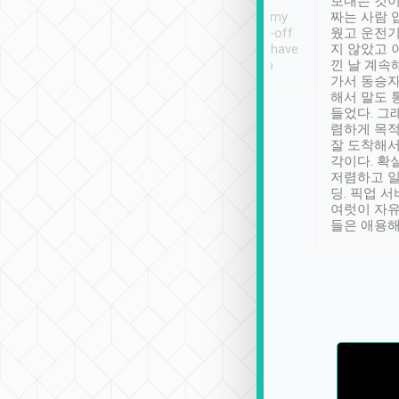
ther places of
booking to confirm if I
보내는 것이
t not known to
have safely arrived at my
짜는 사람 
 so definitely more
destination after drop-off.
웠고 운전기
se” feels). Really
Definitely something I have
지 않았고 
t. No delay in
not seen elsewhere 👍
낀 날 계속
and had a lovely
가서 동승자
up to lavender
해서 말도 
 Thank you tripool!
들었다. 그
렴하게 목
잘 도착해서
각이다. 확
저렴하고 일
딩. 픽업 
여럿이 자
들은 애용해