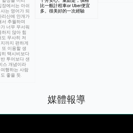
 일정을 미리
十分安心。重點是，價格
입장에서는 아쉬
比一般計程車or Uber便宜
사는 영어가 되
多。很美好的一次經驗
아리산에 안개가
해서 추월하며
가 너무 무서워
통하지 않아 힘
래도 무사히 저
적지까지 편하게
 또 이용할 생
실히 택시비보다
반 투어보다 샌
서비스 개념이라
유여행하는 사람
도 좋을 듯.
媒體報導