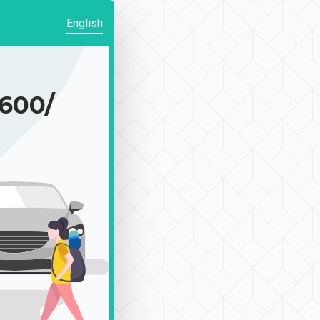
English
00/