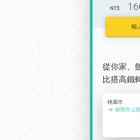
16
NT$
輸
從
你家
、
比搭高鐵
桃園市
胡明月山