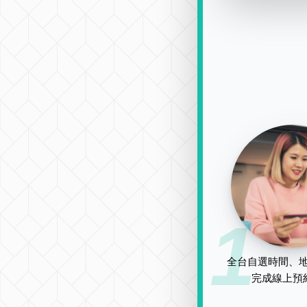
1
全台自選時間、地
完成線上預