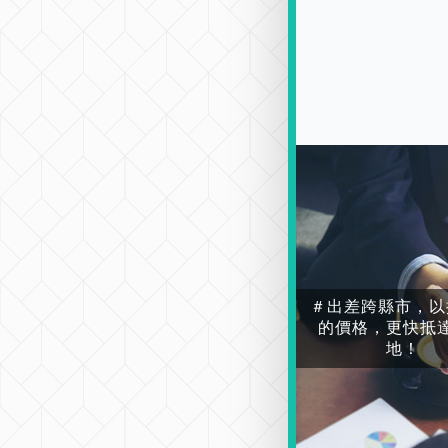
＃出差跨縣市，以
的價格，更快抵
地！