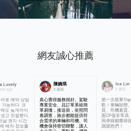
網友誠心推薦
陳婉琪
Ice Lin
a Lovely
2 週前
nth ago
3 週前
어로 예약 상담
真心覺得服務很好。駕駛
第一次搭乘Trip
 가능하다. 크
專業安全。且訂單系統簡
歡！車輛狀態
날에도 늦게까지
單易懂，接送前，依照問
質、司機素質
셨고 친절했다.
卷調查，旅步都能提供符
面CP值非常高
 전날 현지 시간
合需求的車輛和司機。司
與孕婦都覺得
시에 배차 정보를
機會保持密切聯繫，讓人
謝謝您們！