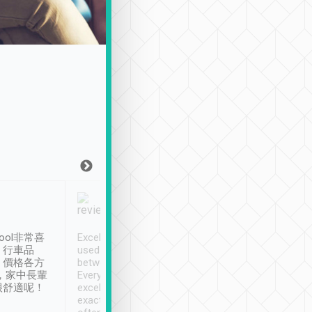
Joy Marsh
Benny Lau
1月12日
1 個月前
ool非常喜
Excellent service. We have
清境入住1晚, 由
、行車品
used Tripool to travel
清境, 都是乘坐由 Tri
、價格各方
between cities in Taiwan.
安排的車子, 接送都
，家中長輩
Every driver has been
去程司機早10分鐘到
很舒適呢！
excellent and arrives
程時遇上道路阻塞, 
exactly on time. As there is
鐘到達(可以接受),