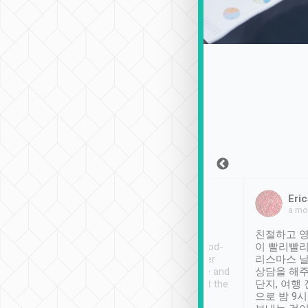
Sean Lee
Jack Ng
Eric
2018年12月30日
1個月前
a mo
ooking to Lavender
Tripool provides great
친절하고 영
- taichung.
service, vehicles in good-
이 빨리빨리
nous area with
condition and the driver
리스마스 
ny public transport.
service was awesome and
상담을 해주
er was so helpful
thoughtful. Driver went the
단지, 여행
ty ( telling us
extra mile on my last
으로 밤 9