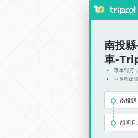
南投縣-
車-Tr
專車到府
中長程出
南投縣
胡明月