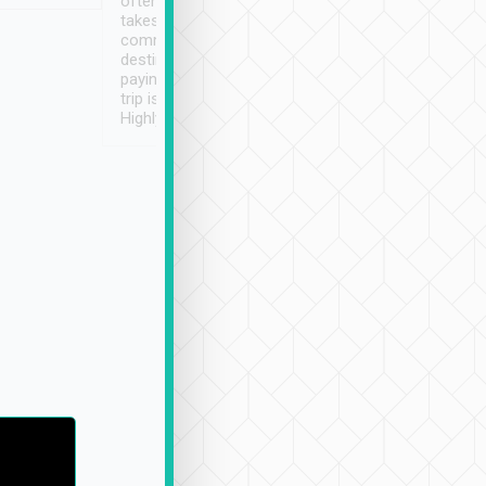
often limited English it
潔, 沒有煙味, 車
takes the difficulty out of
定
communicating the
destination details and
paying online prior to the
trip is very convenient.
Highly recommended