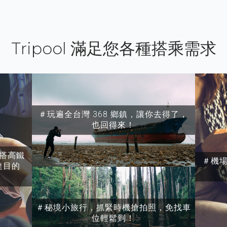
Tripool 滿足您各種搭乘需求
＃玩遍全台灣 368 鄉鎮，讓你去得了，
也回得來！
搭高鐵
＃機
達目的
＃秘境小旅行，抓緊時機搶拍照，免找車
位輕鬆到！