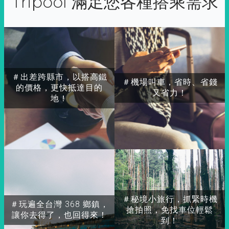
Tripool 滿足您各種搭乘需求
＃出差跨縣市，以搭高鐵
＃機場叫車，省時、省錢
的價格，更快抵達目的
又省力！
地！
＃秘境小旅行，抓緊時機
＃玩遍全台灣 368 鄉鎮，
搶拍照，免找車位輕鬆
讓你去得了，也回得來！
到！