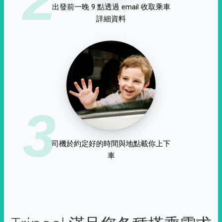
出發前一晚 9 點透過 email 收取乘車
詳細資料
3
司機於約定好的時間與地點載你上下
車