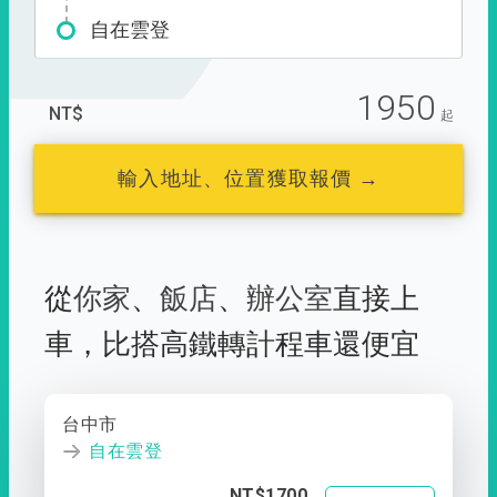
自在雲登
1950
NT$
起
輸入地址、位置獲取報價 →
從
你家
、
飯店
、
辦公室
直接上
車，
比搭高鐵轉計程車還便宜
台中市
自在雲登
NT$1700