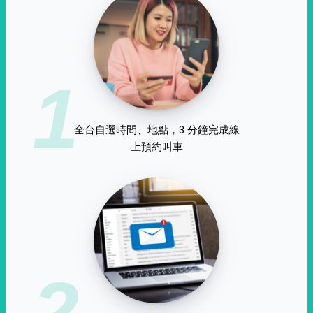
1
全台自選時間、地點，3 分鐘完成線
上預約叫車
2