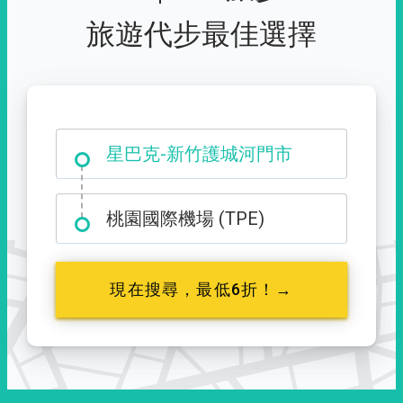
旅遊代步最佳選擇
大霸尖山登山口
星巴克-新竹護城河門市
桃園國際機場 (TPE)
現在搜尋，最低6折！→