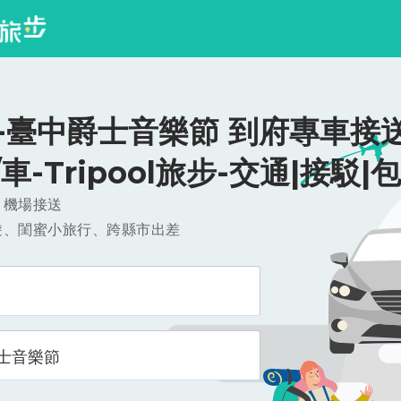
-臺中爵士音樂節 到府專車接送
0/車-Tripool旅步-交通|接駁|
，機場接送
遊、閨蜜小旅行、跨縣市出差
士音樂節