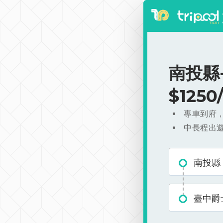
南投縣
$125
專車到府
中長程出
南投縣
臺中爵