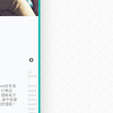
Joy Marsh
Benny Lau
1月12日
1 個月前
ool非常喜
Excellent service. We have
清境入住1晚, 由
、行車品
used Tripool to travel
清境, 都是乘坐由 Tri
、價格各方
between cities in Taiwan.
安排的車子, 接送都
，家中長輩
Every driver has been
去程司機早10分鐘到
很舒適呢！
excellent and arrives
程時遇上道路阻塞, 
exactly on time. As there is
鐘到達(可以接受),