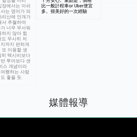
 일정을 미리
十分安心。重點是，價格
입장에서는 아쉬
比一般計程車or Uber便宜
사는 영어가 되
多。很美好的一次經驗
아리산에 안개가
해서 추월하며
가 너무 무서워
통하지 않아 힘
래도 무사히 저
적지까지 편하게
 또 이용할 생
실히 택시비보다
반 투어보다 샌
서비스 개념이라
유여행하는 사람
도 좋을 듯.
媒體報導