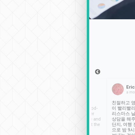
Sean Lee
Jack Ng
Eric
2018年12月30日
1個月前
a mo
ooking to Lavender
Tripool provides great
친절하고 영
- taichung.
service, vehicles in good-
이 빨리빨리
nous area with
condition and the driver
리스마스 
ny public transport.
service was awesome and
상담을 해주
er was so helpful
thoughtful. Driver went the
단지, 여행
ty ( telling us
extra mile on my last
으로 밤 9