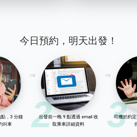
今日預約，明天出發！
2
3
點，3 分鐘
出發前一晚 9 點透過 email 收
司機於約定
約叫車
取乘車詳細資料