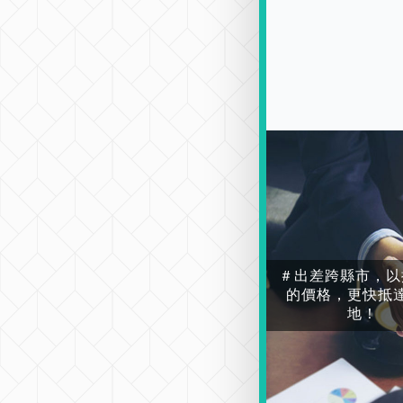
＃出差跨縣市，以
的價格，更快抵
地！