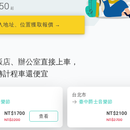
50
起
入地址、位置獲取報價 →
飯店
、
辦公室
直接上車，
轉計程車還便宜
台北市
音樂節
臺中爵士音樂節
NT$1700
NT$2100
查看
NT$2200
NT$2700