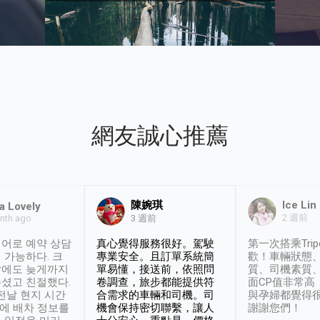
網友誠心推薦
陳婉琪
Ice Lin
a Lovely
2 週前
nth ago
3 週前
어로 예약 상담
真心覺得服務很好。駕駛
第一次搭乘Trip
 가능하다. 크
專業安全。且訂單系統簡
歡！車輛狀態
날에도 늦게까지
單易懂，接送前，依照問
質、司機素質
셨고 친절했다.
卷調查，旅步都能提供符
面CP值非常高
 전날 현지 시간
合需求的車輛和司機。司
與孕婦都覺得
시에 배차 정보를
機會保持密切聯繫，讓人
謝謝您們！