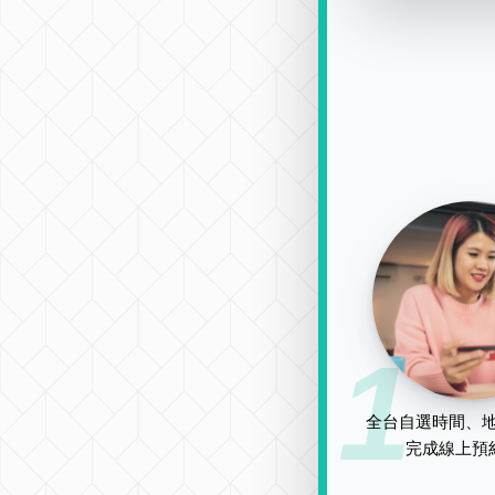
1
全台自選時間、地
完成線上預