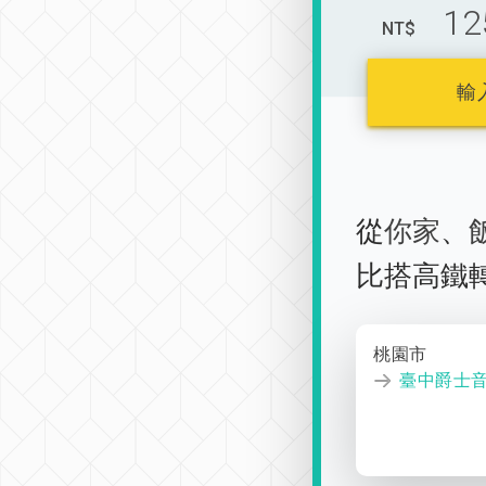
12
NT$
輸
從
你家
、
比搭高鐵
桃園市
臺中爵士