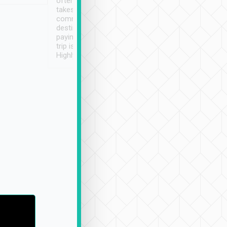
often limited English it
潔, 沒有煙味, 車
takes the difficulty out of
定
communicating the
destination details and
paying online prior to the
trip is very convenient.
Highly recommended