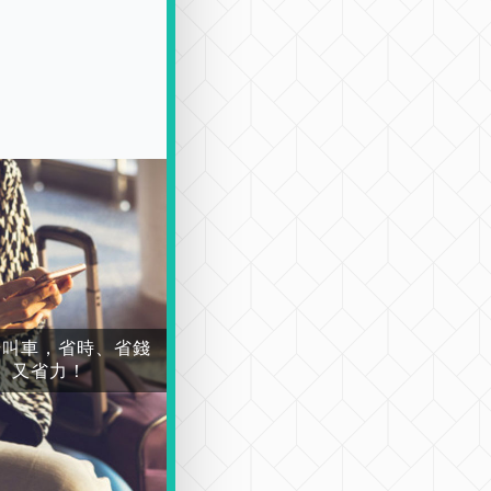
場叫車，省時、省錢
又省力！