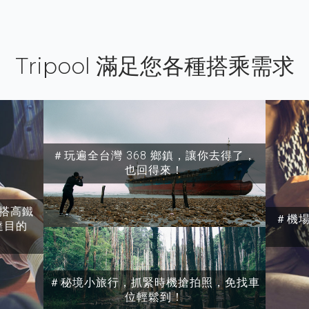
Tripool 滿足您各種搭乘需求
＃玩遍全台灣 368 鄉鎮，讓你去得了，
也回得來！
搭高鐵
＃機
達目的
＃秘境小旅行，抓緊時機搶拍照，免找車
位輕鬆到！