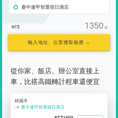
臺中逢甲智選假日酒店
1350
NT$
起
輸入地址、位置獲取報價 →
從
你家
、
飯店
、
辦公室
直接上
車，
比搭高鐵轉計程車還便宜
桃園市
臺中逢甲智選假日酒店
NT$1600