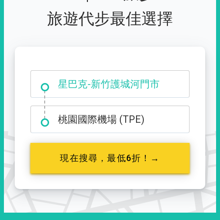
旅遊代步最佳選擇
大霸尖山登山口
桃園國際機場 (TPE)
現在搜尋，最低6折！→