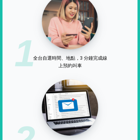
1
全台自選時間、地點，3 分鐘完成線
上預約叫車
2