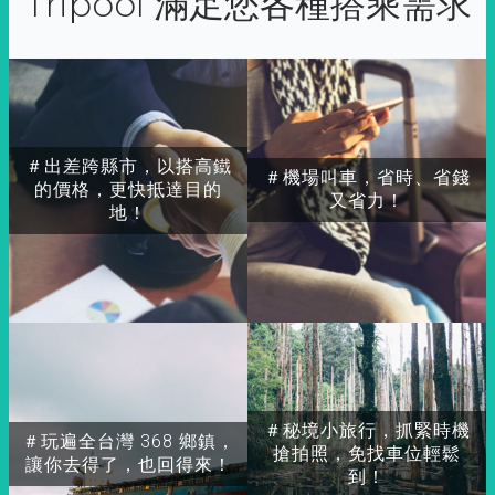
Tripool 滿足您各種搭乘需求
＃出差跨縣市，以搭高鐵
＃機場叫車，省時、省錢
的價格，更快抵達目的
又省力！
地！
＃秘境小旅行，抓緊時機
＃玩遍全台灣 368 鄉鎮，
搶拍照，免找車位輕鬆
讓你去得了，也回得來！
到！