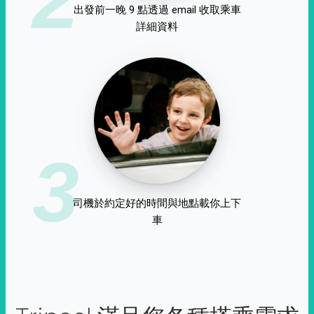
出發前一晚 9 點透過 email 收取乘車
詳細資料
3
司機於約定好的時間與地點載你上下
車