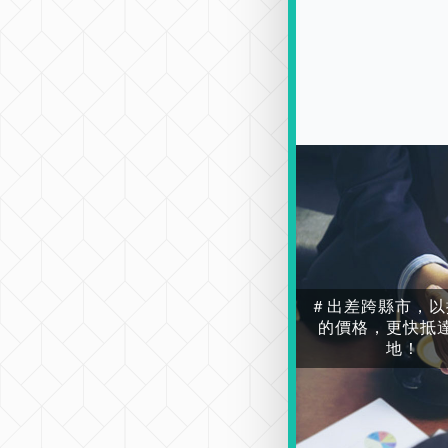
＃出差跨縣市，以
的價格，更快抵
地！