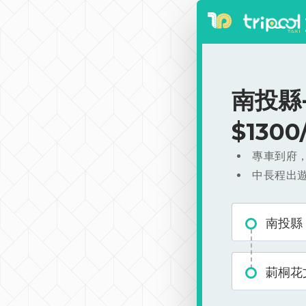
南投縣
$130
專車到府
中長程出
南投縣
莿桐花