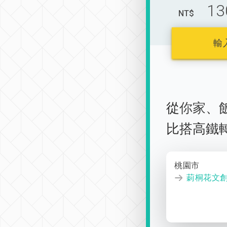
13
NT$
輸
從
你家
、
比搭高鐵
桃園市
莿桐花文