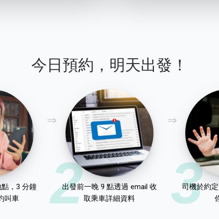
今日預約，明天出發！
2
3
點，3 分鐘
出發前一晚 9 點透過 email 收
司機於約定
約叫車
取乘車詳細資料