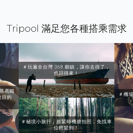
Tripool 滿足您各種搭乘需求
＃玩遍全台灣 368 鄉鎮，讓你去得了，
也回得來！
搭高鐵
＃機
達目的
＃秘境小旅行，抓緊時機搶拍照，免找車
位輕鬆到！