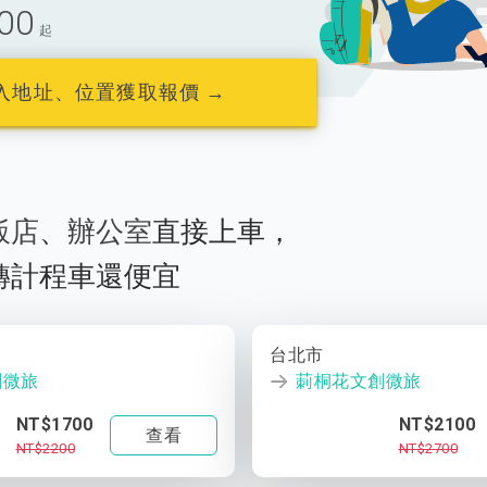
00
起
入地址、位置獲取報價 →
飯店
、
辦公室
直接上車，
轉計程車還便宜
台北市
創微旅
莿桐花文創微旅
NT$1700
NT$2100
查看
NT$2200
NT$2700