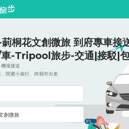
-莿桐花文創微旅 到府專車接送
0/車-Tripool旅步-交通|接駁|
，機場接送
遊、閨蜜小旅行、跨縣市出差
文創微旅