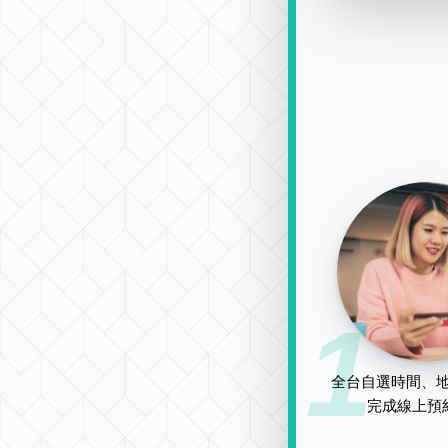
1
全台自選時間、地
完成線上預