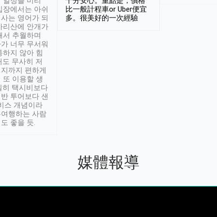
 일정을 미리
十分安心。重點是，價格
입장에서는 아쉬
比一般計程車or Uber便宜
사는 영어가 되
多。很美好的一次經驗
아리산에 안개가
해서 추월하며
가 너무 무서워
통하지 않아 힘
래도 무사히 저
적지까지 편하게
 또 이용할 생
실히 택시비보다
반 투어보다 샌
서비스 개념이라
유여행하는 사람
도 좋을 듯.
媒體報導