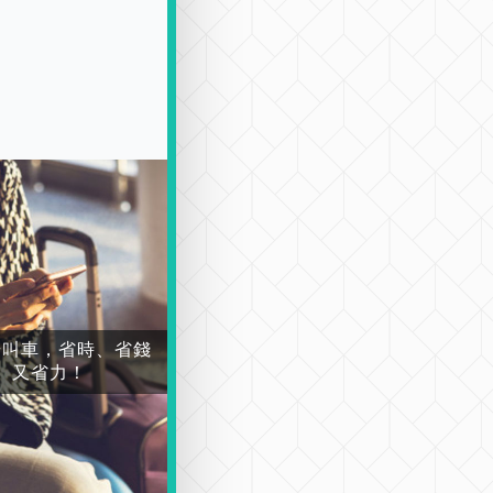
場叫車，省時、省錢
又省力！