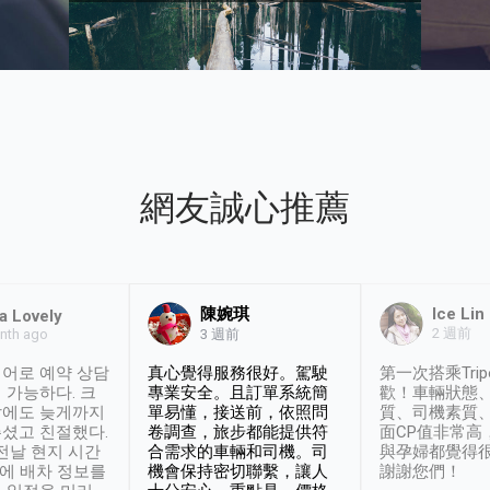
網友誠心推薦
陳婉琪
Ice Lin
a Lovely
2 週前
nth ago
3 週前
어로 예약 상담
真心覺得服務很好。駕駛
第一次搭乘Trip
 가능하다. 크
專業安全。且訂單系統簡
歡！車輛狀態
날에도 늦게까지
單易懂，接送前，依照問
質、司機素質
셨고 친절했다.
卷調查，旅步都能提供符
面CP值非常高
 전날 현지 시간
合需求的車輛和司機。司
與孕婦都覺得
시에 배차 정보를
機會保持密切聯繫，讓人
謝謝您們！