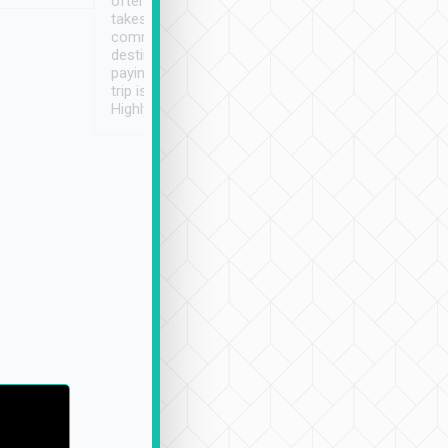
often limited English it
潔, 沒有煙味, 車
takes the difficulty out of
定
communicating the
destination details and
paying online prior to the
trip is very convenient.
Highly recommended