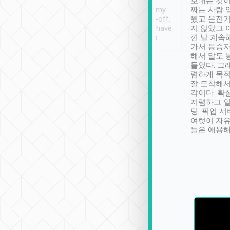
ther places of
booking to confirm if I
보내는 것이
t not known to
have safely arrived at my
짜는 사람 
 so definitely more
destination after drop-off.
웠고 운전기
se” feels). Really
Definitely something I have
지 않았고 
t. No delay in
not seen elsewhere 👍
낀 날 계속
and had a lovely
가서 동승자
up to lavender
해서 말도 
 Thank you tripool!
들었다. 그
렴하게 목
잘 도착해서
각이다. 확
저렴하고 일
딩. 픽업 
여럿이 자
들은 애용해