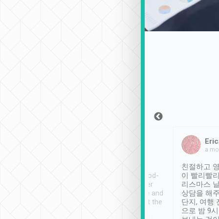
Sean Lee
Jack Ng
Eric
2018年12月30日
1個月前
a mo
ooking to Lavender
Tripool provides great
친절하고 영
- taichung.
service, vehicles in good-
이 빨리빨리
nous area with
condition and the driver
리스마스 
ny public transport.
service was awesome and
상담을 해주
er was so helpful
thoughtful. Driver went the
단지, 여행
ty ( telling us
extra mile on my last
으로 밤 9