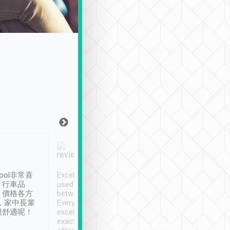
Joy Marsh
Benny Lau
1月12日
1 個月前
ool非常喜
Excellent service. We have
清境入住1晚, 由
、行車品
used Tripool to travel
清境, 都是乘坐由 Tri
、價格各方
between cities in Taiwan.
安排的車子, 接送都
，家中長輩
Every driver has been
去程司機早10分鐘到
很舒適呢！
excellent and arrives
程時遇上道路阻塞, 
exactly on time. As there is
鐘到達(可以接受),