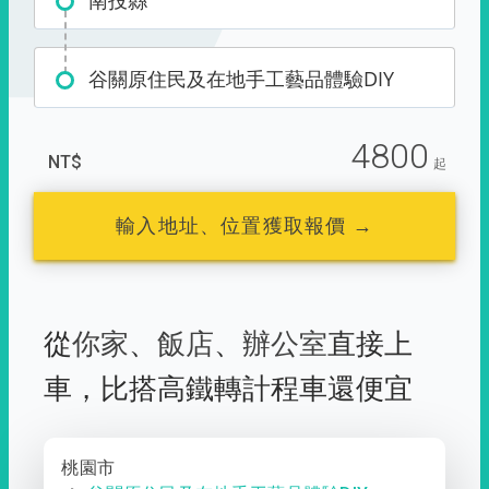
南投縣
谷關原住民及在地手工藝品體驗DIY
4800
NT$
起
輸入地址、位置獲取報價 →
從
你家
、
飯店
、
辦公室
直接上
車，
比搭高鐵轉計程車還便宜
桃園市