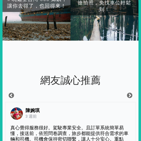
搶拍照，免找車位輕鬆
讓你去得了，也回得來！
到！
網友誠心推薦
陳婉琪
3 週前
真心覺得服務很好。駕駛專業安全。且訂單系統簡單易
懂，接送前，依照問卷調查，旅步都能提供符合需求的車
輛和司機。司機會保持密切聯繫，讓人十分安心。重點