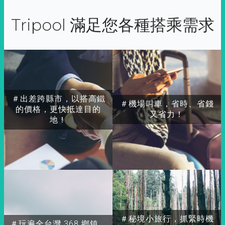
Tripool 滿足您各種搭乘需求
＃出差跨縣市，以搭高鐵
＃機場叫車，省時、省錢
的價格，更快抵達目的
又省力！
地！
＃秘境小旅行，抓緊時機
＃玩遍全台灣 368 鄉鎮，