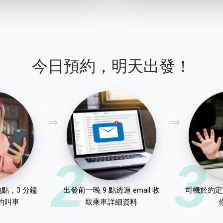
今日預約，明天出發！
2
3
點，3 分鐘
出發前一晚 9 點透過 email 收
司機於約定
約叫車
取乘車詳細資料