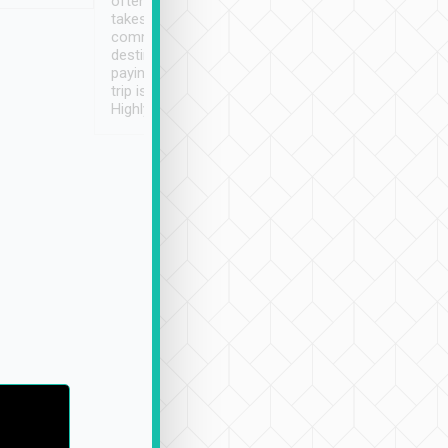
often limited English it
潔, 沒有煙味, 車
takes the difficulty out of
定
communicating the
destination details and
paying online prior to the
trip is very convenient.
Highly recommended