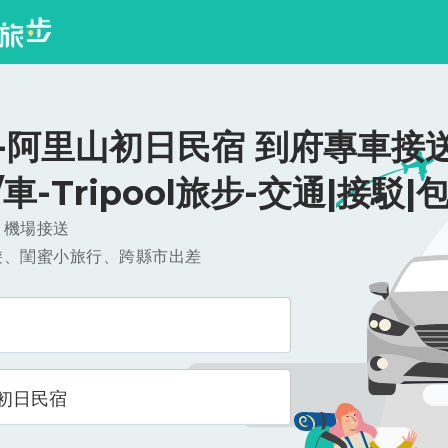
-阿里山初日民宿 到府專車接送
0/車-Tripool旅步-交通|接駁|
，機場接送
遊、閨蜜小旅行、跨縣市出差
初日民宿