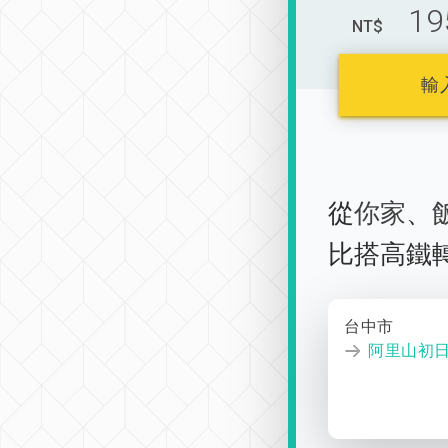
19
NT$
輸
從
你家
、
比搭高鐵
台中市
阿里山初