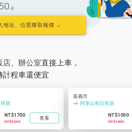
50
起
入地址、位置獲取報價 →
飯店
、
辦公室
直接上車，
轉計程車還便宜
嘉義市
日民宿
阿里山初日民宿
NT$1700
NT$1050
查看
NT$2200
NT$1400