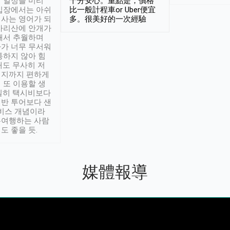
 일정을 미리
十分安心。重點是，價格
입장에서는 아쉬
比一般計程車or Uber便宜
사는 영어가 되
多。很美好的一次經驗
아리산에 안개가
해서 추월하며
가 너무 무서워
통하지 않아 힘
래도 무사히 저
적지까지 편하게
 또 이용할 생
실히 택시비보다
반 투어보다 샌
서비스 개념이라
유여행하는 사람
도 좋을 듯.
媒體報導