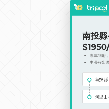
南投縣
$195
專車到府
中長程出
南投縣
阿里山