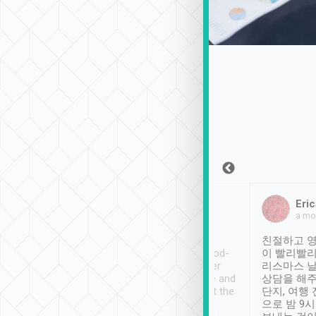
Sean Lee
Jack Ng
Eric
2018年12月30日
1個月前
a mo
ooking to Lavender
Tripool provides great
친절하고 영
- taichung.
service, vehicles in good-
이 빨리빨리
nous area with
condition and the driver
리스마스 
ny public transport.
service was awesome and
상담을 해주
er was so helpful
thoughtful. Driver went the
단지, 여행
ty ( telling us
extra mile on my last
으로 밤 9