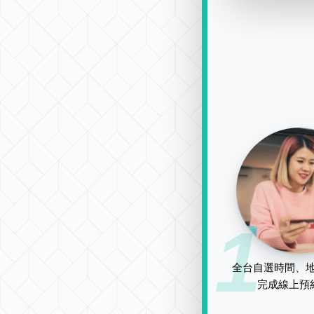
1
全台自選時間、地
完成線上預