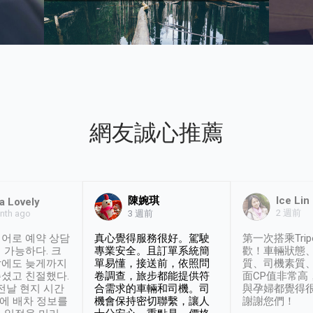
網友誠心推薦
陳婉琪
Ice Lin
a Lovely
2 週前
nth ago
3 週前
어로 예약 상담
真心覺得服務很好。駕駛
第一次搭乘Trip
 가능하다. 크
專業安全。且訂單系統簡
歡！車輛狀態
날에도 늦게까지
單易懂，接送前，依照問
質、司機素質
셨고 친절했다.
卷調查，旅步都能提供符
面CP值非常高
 전날 현지 시간
合需求的車輛和司機。司
與孕婦都覺得
시에 배차 정보를
機會保持密切聯繫，讓人
謝謝您們！