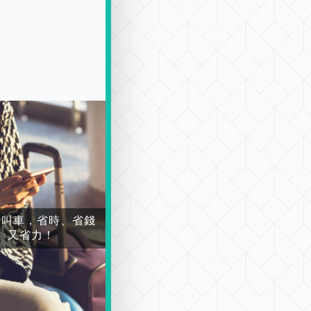
場叫車，省時、省錢
又省力！