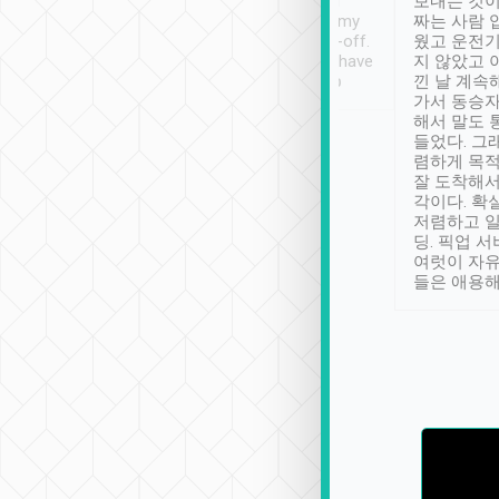
ther places of
booking to confirm if I
보내는 것이
t not known to
have safely arrived at my
짜는 사람 
 so definitely more
destination after drop-off.
웠고 운전기
se” feels). Really
Definitely something I have
지 않았고 
t. No delay in
not seen elsewhere 👍
낀 날 계속
and had a lovely
가서 동승자
up to lavender
해서 말도 
 Thank you tripool!
들었다. 그
렴하게 목
잘 도착해서
각이다. 확
저렴하고 일
딩. 픽업 
여럿이 자
들은 애용해