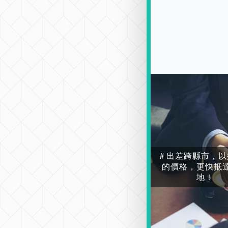
＃出差跨縣市，以
的價格，更快抵
地！