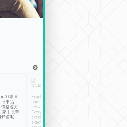
Joy Marsh
Benny Lau
1月12日
1 個月前
ool非常喜
Excellent service. We have
清境入住1晚, 由
、行車品
used Tripool to travel
清境, 都是乘坐由 Tri
、價格各方
between cities in Taiwan.
安排的車子, 接送都
，家中長輩
Every driver has been
去程司機早10分鐘到
很舒適呢！
excellent and arrives
程時遇上道路阻塞, 
exactly on time. As there is
鐘到達(可以接受),