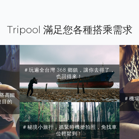
Tripool 滿足您各種搭乘需求
＃玩遍全台灣 368 鄉鎮，讓你去得了，
也回得來！
搭高鐵
＃機
達目的
＃秘境小旅行，抓緊時機搶拍照，免找車
位輕鬆到！