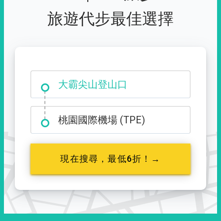
旅遊代步最佳選擇
大霸尖山登山口
桃園國際機場 (TPE)
現在搜尋，最低6折！→