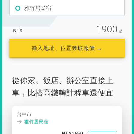
雅竹居民宿
1900
NT$
起
輸入地址、位置獲取報價 →
從
你家
、
飯店
、
辦公室
直接上
車，
比搭高鐵轉計程車還便宜
台中市
雅竹居民宿
NT$1650