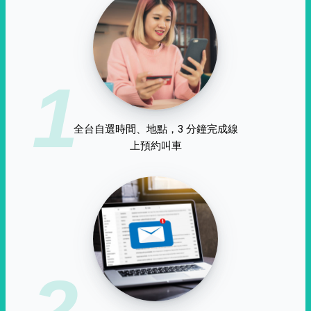
1
全台自選時間、地點，3 分鐘完成線
上預約叫車
2