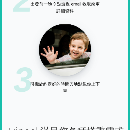
出發前一晚 9 點透過 email 收取乘車
詳細資料
3
司機於約定好的時間與地點載你上下
車