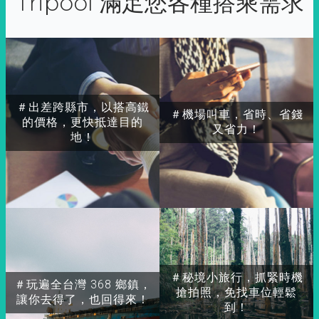
Tripool 滿足您各種搭乘需求
＃出差跨縣市，以搭高鐵
＃機場叫車，省時、省錢
的價格，更快抵達目的
又省力！
地！
＃秘境小旅行，抓緊時機
＃玩遍全台灣 368 鄉鎮，
搶拍照，免找車位輕鬆
讓你去得了，也回得來！
到！