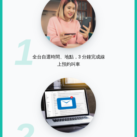
1
全台自選時間、地點，3 分鐘完成線
上預約叫車
2