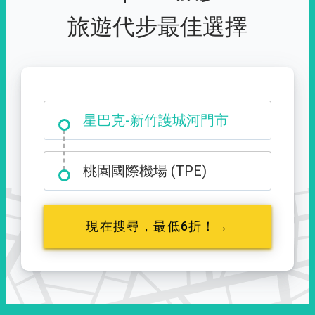
旅遊代步最佳選擇
大霸尖山登山口
桃園國際機場 (TPE)
現在搜尋，最低6折！→