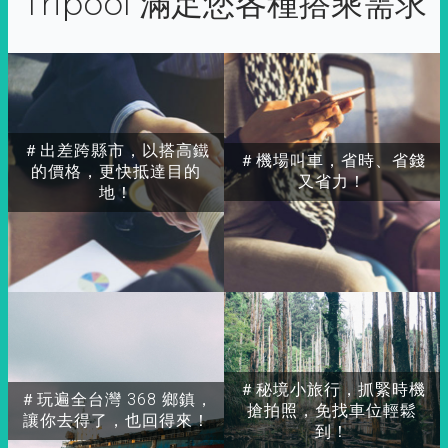
Tripool 滿足您各種搭乘需求
＃出差跨縣市，以搭高鐵
＃機場叫車，省時、省錢
的價格，更快抵達目的
又省力！
地！
＃秘境小旅行，抓緊時機
＃玩遍全台灣 368 鄉鎮，
搶拍照，免找車位輕鬆
讓你去得了，也回得來！
到！