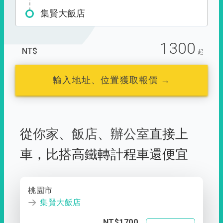
集賢大飯店
1300
NT$
起
輸入地址、位置獲取報價 →
從
你家
、
飯店
、
辦公室
直接上
車，
比搭高鐵轉計程車還便宜
桃園市
集賢大飯店
NT$1700