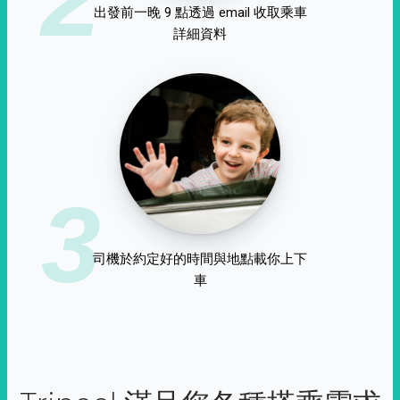
出發前一晚 9 點透過 email 收取乘車
詳細資料
3
司機於約定好的時間與地點載你上下
車