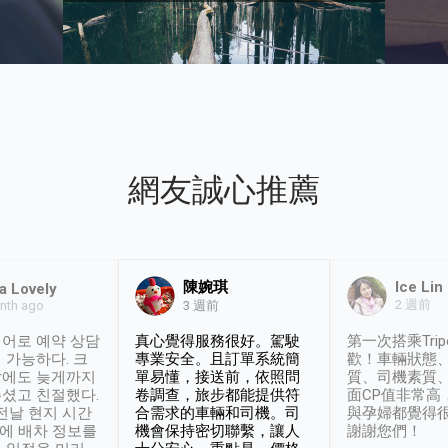
網友誠心推薦
陳婉琪
Ice Lin
a Lovely
2 週前
nth ago
3 週前
어로 예약 상담
真心覺得服務很好。駕駛
第一次搭乘Trip
 가능하다. 크
專業安全。且訂單系統簡
歡！車輛狀態
날에도 늦게까지
單易懂，接送前，依照問
質、司機素質
셨고 친절했다.
卷調查，旅步都能提供符
面CP值非常高
 전날 현지 시간
合需求的車輛和司機。司
與孕婦都覺得
시에 배차 정보를
機會保持密切聯繫，讓人
謝謝您們！