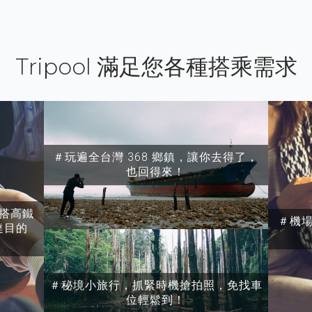
Tripool 滿足您各種搭乘需求
＃玩遍全台灣 368 鄉鎮，讓你去得了，
也回得來！
搭高鐵
＃機
達目的
＃秘境小旅行，抓緊時機搶拍照，免找車
位輕鬆到！