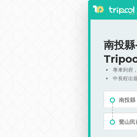
南投縣-
Trip
專車到府
中長程出
南投縣
鶯山民