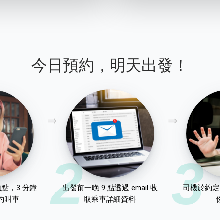
今日預約，明天出發！
2
3
點，3 分鐘
出發前一晚 9 點透過 email 收
司機於約定
約叫車
取乘車詳細資料