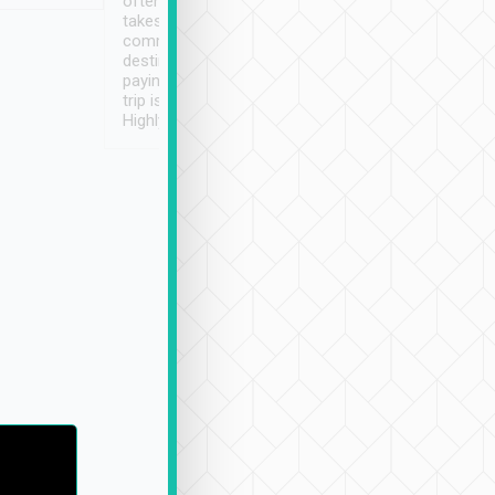
often limited English it
潔, 沒有煙味, 車
takes the difficulty out of
定
communicating the
destination details and
paying online prior to the
trip is very convenient.
Highly recommended