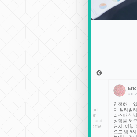
Sean Lee
Jack Ng
Eric
2018年12月30日
1個月前
a mo
ooking to Lavender
Tripool provides great
친절하고 영
- taichung.
service, vehicles in good-
이 빨리빨리
nous area with
condition and the driver
리스마스 
ny public transport.
service was awesome and
상담을 해주
er was so helpful
thoughtful. Driver went the
단지, 여행
ty ( telling us
extra mile on my last
으로 밤 9