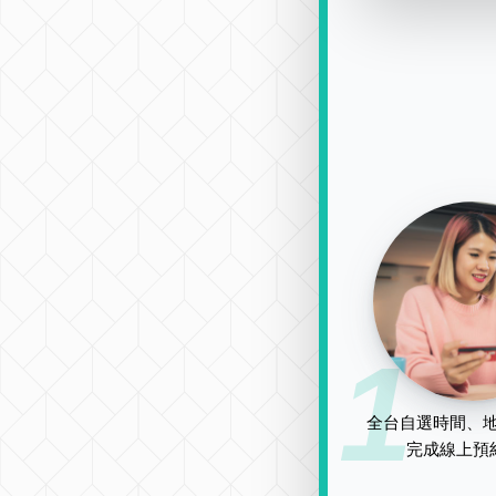
1
全台自選時間、地
完成線上預