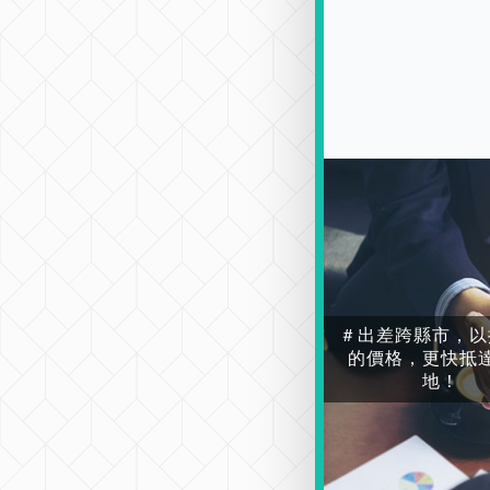
＃出差跨縣市，以
的價格，更快抵
地！