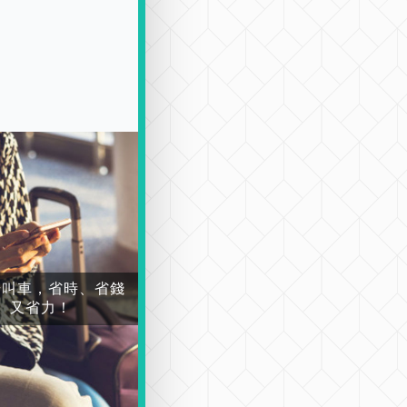
場叫車，省時、省錢
又省力！