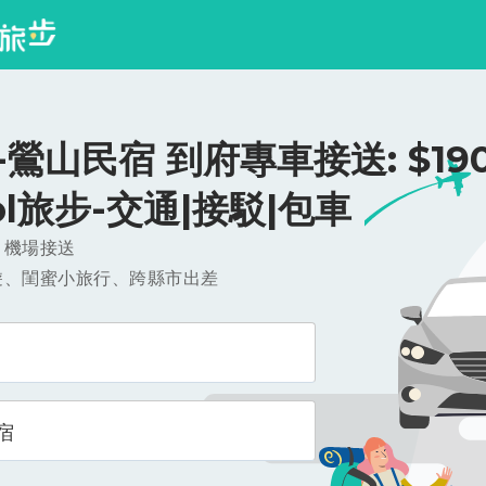
鶯山民宿 到府專車接送: $190
ool旅步-交通|接駁|包車
，機場接送
遊、閨蜜小旅行、跨縣市出差
宿