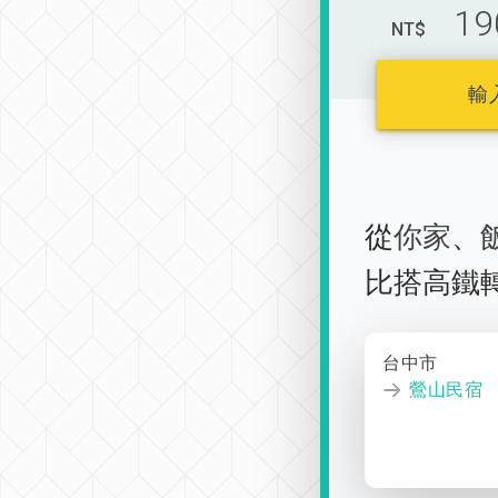
19
NT$
輸
從
你家
、
比搭高鐵
台中市
鶯山民宿