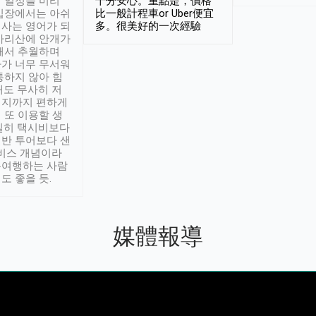
 일정을 미리
十分安心。重點是，價格
입장에서는 아쉬
比一般計程車or Uber便宜
사는 영어가 되
多。很美好的一次經驗
아리산에 안개가
해서 추월하며
가 너무 무서워
통하지 않아 힘
래도 무사히 저
적지까지 편하게
 또 이용할 생
실히 택시비보다
반 투어보다 샌
서비스 개념이라
유여행하는 사람
도 좋을 듯.
媒體報導