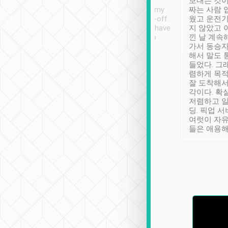
ther places of
booking to confirm if I
보내는 것이
t not known to
have safely arrived at my
짜는 사람 
 so definitely more
destination after drop-off.
웠고 운전기
se” feels). Really
Definitely something I have
지 않았고 
t. No delay in
not seen elsewhere 👍
낀 날 계속
and had a lovely
가서 동승자
up to lavender
해서 말도 
 Thank you tripool!
들었다. 그
렴하게 목
잘 도착해서
각이다. 확
저렴하고 일
딩. 픽업 
여럿이 자
들은 애용해