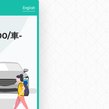
English
0/車-