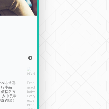
Joy Marsh
Benny Lau
1月12日
1 個月前
ool非常喜
Excellent service. We have
清境入住1晚, 由
、行車品
used Tripool to travel
清境, 都是乘坐由 Tri
、價格各方
between cities in Taiwan.
安排的車子, 接送都
，家中長輩
Every driver has been
去程司機早10分鐘到
很舒適呢！
excellent and arrives
程時遇上道路阻塞, 
exactly on time. As there is
鐘到達(可以接受),