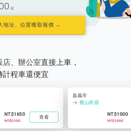
00
起
入地址、位置獲取報價 →
飯店
、
辦公室
直接上車，
轉計程車還便宜
嘉義市
鶯山民宿
NT$1650
NT$1000
查看
NT$2100
NT$1300