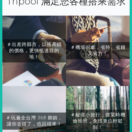
Tripool 滿足您各種搭乘需求
＃出差跨縣市，以搭高鐵
＃機場叫車，省時、省錢
的價格，更快抵達目的
又省力！
地！
＃秘境小旅行，抓緊時機
＃玩遍全台灣 368 鄉鎮，
搶拍照，免找車位輕鬆
讓你去得了，也回得來！
到！