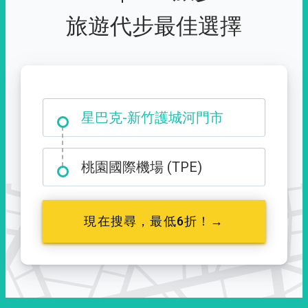
旅遊代步最佳選擇
大霸尖山登山口
星巴克-新竹護城河門市
桃園國際機場 (TPE)
現在搜尋，最低6折！→