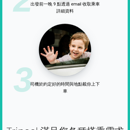
出發前一晚 9 點透過 email 收取乘車
詳細資料
3
司機於約定好的時間與地點載你上下
車