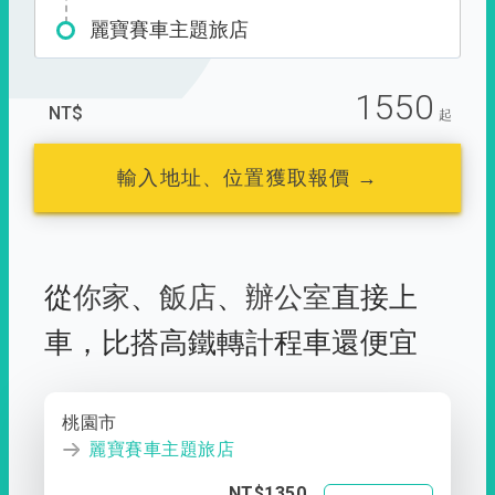
麗寶賽車主題旅店
1550
NT$
起
輸入地址、位置獲取報價 →
從
你家
、
飯店
、
辦公室
直接上
車，
比搭高鐵轉計程車還便宜
桃園市
麗寶賽車主題旅店
NT$1350