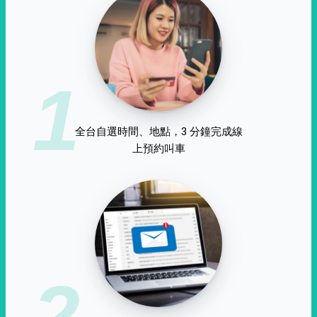
1
全台自選時間、地點，3 分鐘完成線
上預約叫車
2