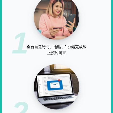
1
全台自選時間、地點，3 分鐘完成線
上預約叫車
2