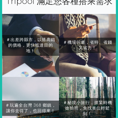
Tripool 滿足您各種搭乘需求
＃出差跨縣市，以搭高鐵
＃機場叫車，省時、省錢
的價格，更快抵達目的
又省力！
地！
＃秘境小旅行，抓緊時機
＃玩遍全台灣 368 鄉鎮，
搶拍照，免找車位輕鬆
讓你去得了，也回得來！
到！