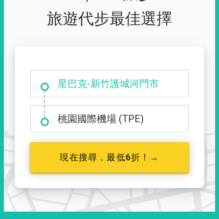
旅遊代步最佳選擇
大霸尖山登山口
星巴克-新竹護城河門市
桃園國際機場 (TPE)
現在搜尋，最低6折！→