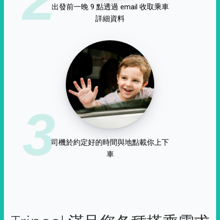
出發前一晚 9 點透過 email 收取乘車
詳細資料
3
司機於約定好的時間與地點載你上下
車