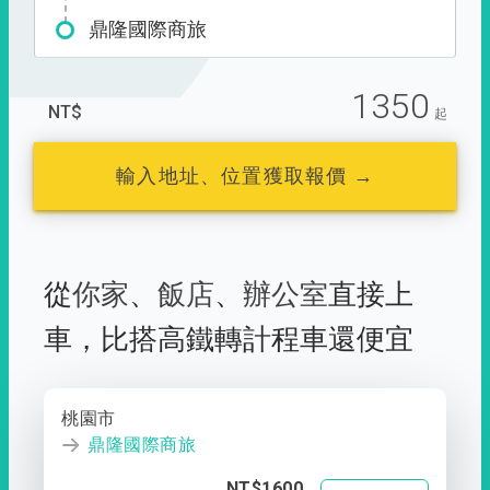
鼎隆國際商旅
1350
NT$
起
輸入地址、位置獲取報價 →
從
你家
、
飯店
、
辦公室
直接上
車，
比搭高鐵轉計程車還便宜
桃園市
鼎隆國際商旅
NT$1600