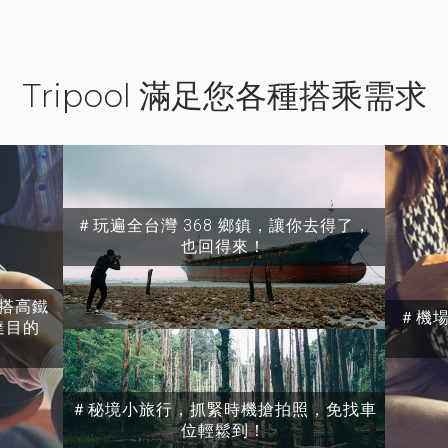
Tripool 滿足您各種搭乘需求
＃玩遍全台灣 368 鄉鎮，讓你去得了，
也回得來！
搭高鐵
＃機
達目的
＃秘境小旅行，抓緊時機搶拍照，免找車
位輕鬆到！