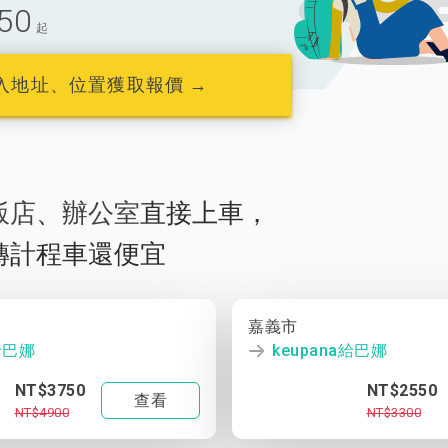
50
起
入地址、位置獲取報價 →
飯店
、
辦公室
直接上車，
轉計程車還便宜
嘉義市
a給巴娜
keupana給巴娜
NT$3750
NT$2550
查看
NT$4900
NT$3300