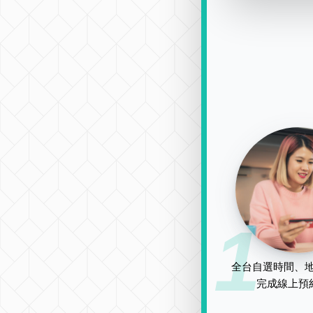
1
全台自選時間、地
完成線上預