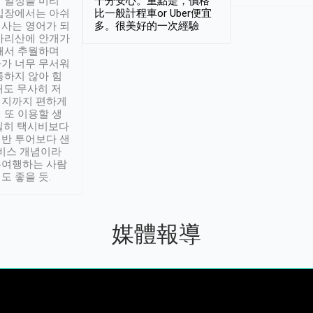
 일정을 미리
十分安心。重點是，價格
입장에서는 아쉬
比一般計程車or Uber便宜
사는 영어가 되
多。很美好的一次經驗
아리산에 안개가
해서 추월하며
가 너무 무서워
통하지 않아 힘
래도 무사히 저
적지까지 편하게
 또 이용할 생
실히 택시비보다
반 투어보다 샌
서비스 개념이라
유여행하는 사람
도 좋을 듯.
媒體報導