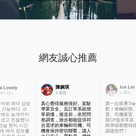
網友誠心推薦
陳婉琪
Ice Lin
a Lovely
2 週前
nth ago
3 週前
어로 예약 상담
真心覺得服務很好。駕駛
第一次搭乘Trip
 가능하다. 크
專業安全。且訂單系統簡
歡！車輛狀態
날에도 늦게까지
單易懂，接送前，依照問
質、司機素質
셨고 친절했다.
卷調查，旅步都能提供符
面CP值非常高
 전날 현지 시간
合需求的車輛和司機。司
與孕婦都覺得
시에 배차 정보를
機會保持密切聯繫，讓人
謝謝您們！