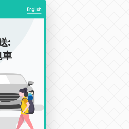
English
送:
包車