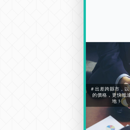
＃出差跨縣市，以
的價格，更快抵
地！