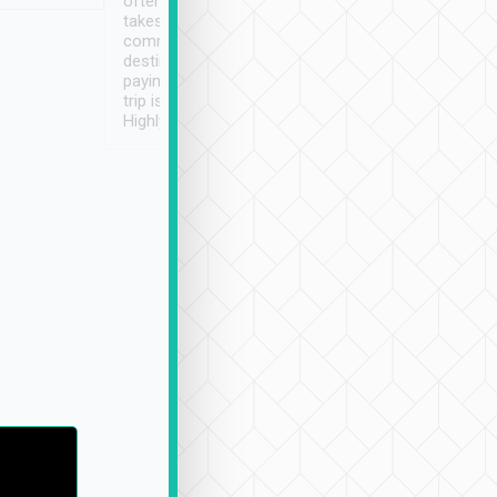
often limited English it
潔, 沒有煙味, 車
takes the difficulty out of
定
communicating the
destination details and
paying online prior to the
trip is very convenient.
Highly recommended