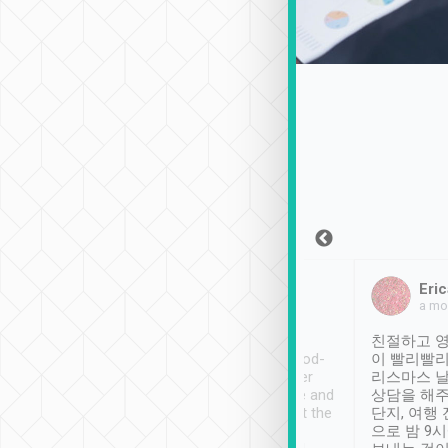
Sean Lee
Jack Ng
Eric
2018年12月30日
1個月前
a mo
ooking to Lavender
Tripool provides great
친절하고 영
- taichung.
service, vehicles in good-
이 빨리빨리
nous area with
condition and the driver
리스마스 
ny public transport.
service was awesome and
상담을 해주
er was so helpful
thoughtful. Driver went the
단지, 여행
ty ( telling us
extra mile on my last
으로 밤 9