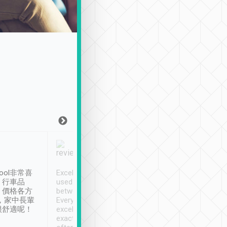
Joy Marsh
Benny Lau
1月12日
1 個月前
ool非常喜
Excellent service. We have
清境入住1晚, 由
、行車品
used Tripool to travel
清境, 都是乘坐由 Tri
、價格各方
between cities in Taiwan.
安排的車子, 接送都
，家中長輩
Every driver has been
去程司機早10分鐘到
很舒適呢！
excellent and arrives
程時遇上道路阻塞, 
exactly on time. As there is
鐘到達(可以接受),