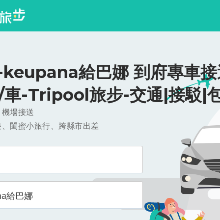
keupana給巴娜 到府專車接
0/車-Tripool旅步-交通|接駁|
，機場接送
遊、閨蜜小旅行、跨縣市出差
ana給巴娜