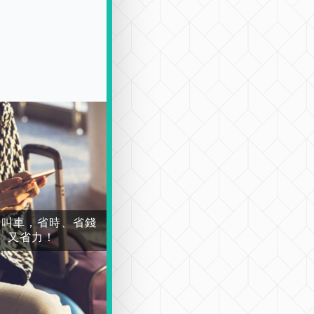
場叫車，省時、省錢
又省力！