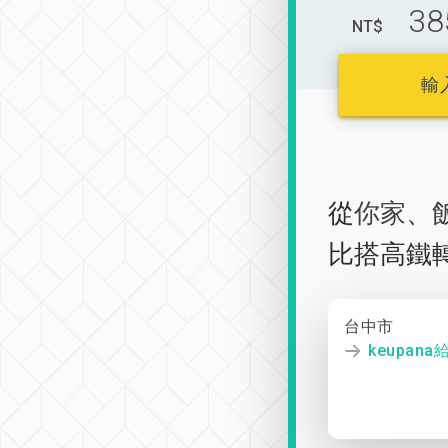
38
NT$
輸
從
你家
、
比搭高鐵
台中市
keupan