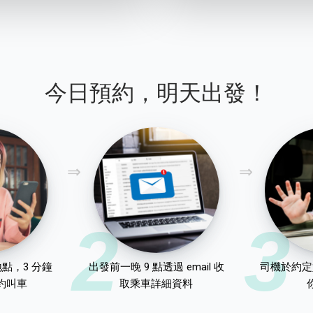
今日預約，明天出發！
2
3
點，3 分鐘
出發前一晚 9 點透過 email 收
司機於約定
約叫車
取乘車詳細資料