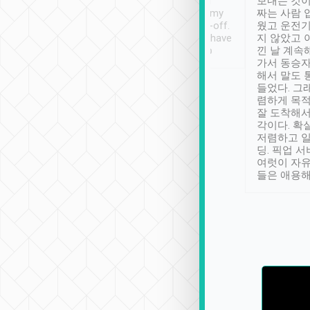
ther places of
booking to confirm if I
보내는 것이
t not known to
have safely arrived at my
짜는 사람 
 so definitely more
destination after drop-off.
웠고 운전기
se” feels). Really
Definitely something I have
지 않았고 
t. No delay in
not seen elsewhere 👍
낀 날 계속
and had a lovely
가서 동승자
up to lavender
해서 말도 
 Thank you tripool!
들었다. 그
렴하게 목
잘 도착해서
각이다. 확
저렴하고 일
딩. 픽업 
여럿이 자
들은 애용해