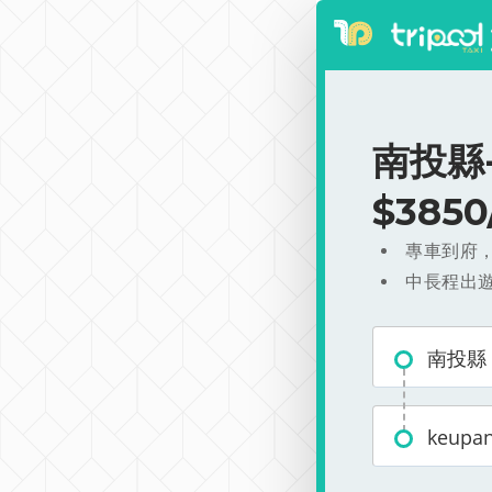
南投縣-
$385
專車到府
中長程出
南投縣
keup